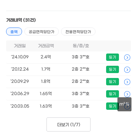
67m²
2.79억
74m²
거래내역
(31건)
185억
'24. 11
2.48억
3.6억
총액
공급면적당단가
전용면적당단가
59m²
66m²
2.65억
2.72억
거래일
거래금액
동/층/호
3.32억
56m²
56m²
64m²
3억
'24.10.09
2.4억
3층 3**호
등기
3.25억
3.3억
78m²
92m²
66m²
'20.12.24
1.7억
2층 2**호
등기
3.8억
76m²
2.7억
2.6억
55m²
0m²
'20.09.29
1.8억
2층 2**호
등기
8.75억
2.77억
187m²
2.97억
'20.06.29
1.65억
3층 3**호
57m²
등기
53m²
2.97억
3.38억
m²
26억
'20.03.05
1.63억
3층 3**호
등기
91m²
80m²
'07. 11
30m
98억
3.6억
'26. 06
0m²
더보기 (
1/7
)