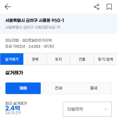
66m²
서울시 금천구 시흥동 950-1
2.28억
서울특별시 금천구 시흥대로18길 19
도로명
3.5억
80m²
79m²
서울특별시 금천구 시흥동 950-1
필터
매물 탐색
미도연립 · 제2종일반주거지역
4.15억
서울특별시 금천구 시흥대로18길 19
준공 1982년 · 24세대 · 3F/B1
81m²
11억
3.35억
1.65억
18억
'17. 06
87m²
36m²
'17. 05
미도연립 · 제2종일반주거지역
준공 1982년 · 24세대 · 3F/B1
2.5억
2.55억
2.8억
월 28만
84m²
79m²
67m²
12.07억
51m²
'16. 11
실거래가
경매
토지
건물
등기/설계
1.7억
2.9억
75m²
75m²
실거래가
3.2억
2.4억
2.5억
73m²
39m²
0m²
2.5억
2.15억
매매
전세
월세
46m²
38m²
26억
'17. 08
3.4억
3.3억
최근 실거래가
다세대
17.5억
64m²
90m²
2.4억
매매 2억 4000만원
'25. 04
실거래
단일면적
공급
49m²
/
전용
37m²
2.55억
24.10.09
3.2억
계약일 '24. 10
49m²