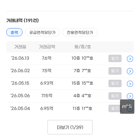
8.4억
160m²
4.25억
47m²
거래내역
(191건)
총액
공급면적당단가
전용면적당단가
거래일
거래금액
동/층/호
'26.06.13
7.6억
10층 10**호
등기
'26.06.02
7.5억
7층 7**호
등기
'26.05.15
6.93억
15층 15**호
등기
'26.05.06
7.15억
4층 4**호
등기
m²
'26.05.04
6.95억
11층 11**호
등기
30m
더보기 (
1/39
)