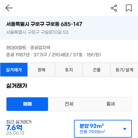
6.15억
서울시 구로구 구로동 685-147
104m²
서울특별시 구로구 구일로10길 53
도로명
6.7억
서울특별시 구로구 구로동 685-147
필터
103m²
매물 탐색
현대아파트 · 준공업지역
서울특별시 구로구 구일로10길 53
준공 1987년 · 37가구 / 290세대 / 37호 · 15F/B1
현대아파트 · 준공업지역
준공 1987년 · 37가구 / 290세대 / 37호 · 15F/B1
7.88억
106m²
5.92억
실거래가
경매
토지
건물
등기/설계
100m²
7.52억
102m²
실거래가
매매
전세
월세
아파트
최근 실거래가
매매 7억 6000만원
실거래
분양
92m²
7.6억
공급
92m²
/
전용
80m²
계약일 '26. 06
전용
79.98m²
26.06.13