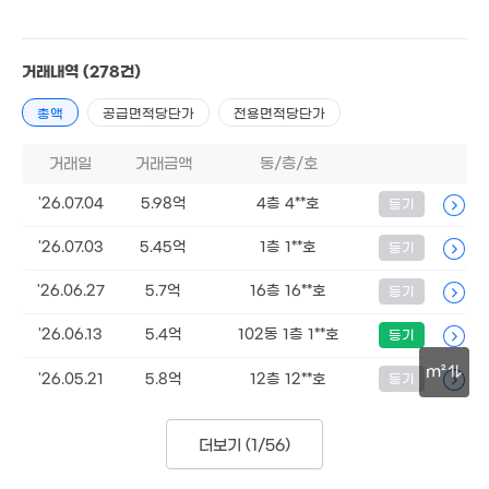
거래내역
(278건)
총액
공급면적당단가
전용면적당단가
거래일
거래금액
동/층/호
'26.07.04
5.98억
4층 4**호
등기
6.87억
5.9억
'25. 05
111m²
'26.07.03
5.45억
1층 1**호
등기
5.78억
'26.06.27
5.7억
16층 16**호
등기
'18. 11
3.65억
'19. 06
'26.06.13
5.4억
102동 1층 1**호
등기
22.42억
m²
'26.05.21
5.8억
12층 12**호
등기
'17. 02
30m
4.1억
더보기 (
1/56
)
55m²