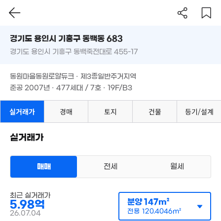
경기도 용인시 기흥구 동백동 683
경기도 용인시 기흥구 동백죽전대로 455-17
도로명
경기도 용인시 기흥구 동백동 683
필터
매물 탐색
동원마을동원로얄듀크 · 제3종일반주거지역
경기도 용인시 기흥구 동백죽전대로 455-17
준공 2007년 · 477세대 / 7호 · 19F/B3
동원마을동원로얄듀크 · 제3종일반주거지역
준공 2007년 · 477세대 / 7호 · 19F/B3
실거래가
경매
토지
건물
등기/설계
실거래가
매매
전세
월세
아파트
최근 실거래가
매매 5억 9800만원
실거래
분양
147m²
5.98억
공급
147m²
/
전용
120m²
계약일 '26. 07
전용
120.4046m²
26.07.04