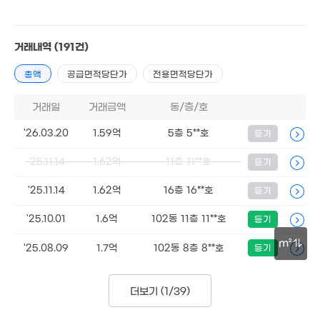
21억
25. 06
거래내역
(191건)
13.78억
'06. 04
총액
공급면적당단가
전용면적당단가
10.25억
.1억
'22. 03
3. 06
9.95억
거래일
거래금액
동/층/호
'21. 02
4.95억
'14. 12
'26.03.20
1.59억
5층 5**호
등기
8억
1.95억
'25.11.14
1.62억
11층 11**호
등기
'17. 03
82m²
1.84억
'25.11.14
1.62억
16층 16**호
3.45억
등기
83m²
'19. 01
5.19억
'21. 04
'25.10.01
1.6억
102동 11층 11**호
등기
26억
'06. 04
m²
'25.08.09
1.7억
102동 8층 8**호
등기
2.5억
1.05억
'21. 05
59m²
24.09억
30m
'21. 09
더보기 (
1/39
)