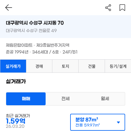
대구시 수성구 시지동 70
대구광역시 수성구 천을로 49
도로명
대구광역시 수성구 시지동 70
필터
매물 탐색
제림은탑아파트 · 제3종일반주거지역
대구광역시 수성구 천을로 49
준공 1994년 · 346세대 / 6호 · 24F/B1
제림은탑아파트 · 제3종일반주거지역
준공 1994년 · 346세대 / 6호 · 24F/B1
실거래가
경매
토지
건물
등기/설계
실거래가
매매
전세
월세
5.75억
'12. 02
아파트
매매 1억 5900만원
최근 실거래가
실거래
분양
87m²
공급
87m²
/
전용
60m²
1.59억
계약일 '26. 03
전용
59.97m²
26.03.20