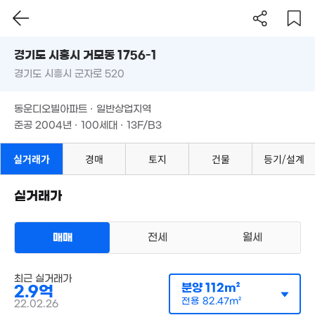
경기도 시흥시 거모동 1756-1
7,800만
7,625만
62m²
1.58억
'24. 01
경기도 시흥시 군자로 520
도로명
76m²
경기도 시흥시 거모동 1756-1
필터
매물 탐색
동운디오빌아파트 · 일반상업지역
경기도 시흥시 군자로 520
준공 2004년 · 100세대 · 13F/B3
동운디오빌아파트 · 일반상업지역
6,000만
준공 2004년 · 100세대 · 13F/B3
1.2억
65m²
76m²
실거래가
경매
1.27억
토지
건물
등기/설계
7,400만
65m²
60m²
1.2억
4,2
65m²
65
3.95억
실거래가
73m²
700만
1.45억
1.16억
6m²
80m²
66m²
매매
전세
월세
아파트
매매 2억 9000만원
실거래
1.33억
1.1
공급
112m²
/
전용
82m²
1.67억
1.23억
계약일 '22. 02
80m²
65
58m²
최근 실거래가
64m²
분양
112m²
2.9억
월 22만
5,000만
전용
82.47m²
22.02.26
57m²
64m²