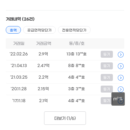
1.1억
4.2억
65m²
1.17억
81m²
63m²
1.25억
1.28억
16억
67m²
70m²
'24. 03
거래내역
(26건)
22억
'11. 06
총액
공급면적당단가
전용면적당단가
.17억
5m²
거래일
거래금액
동/층/호
월 20만
20m²
3.4억
'22.02.26
2.9억
13층 13**호
4.35억
등기
71m²
'24. 07
5.3억
'21.04.13
2.47억
8층 8**호
등기
1.17억
193m²
71m²
'21.03.25
2.2억
4층 4**호
등기
'20.11.28
2.15억
3층 3**호
등기
1.46억
000만
59m²
6m²
m²
'17.11.18
2.1억
4층 4**호
등기
1.3억
1.2억
69m²
30m
63m²
4,500만
더보기 (
1/6
)
144m²