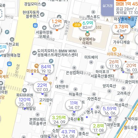
매매 1억 4
실거래
공급
28m²
/
계약일 '17. 10
1.2억
6.9억
경매
0m²
3.78억
82m²
47m²
05억
m²
26억
20억
'17. 10
84억
'16. 03
'19. 12
22억
'07. 03
120억
11억
'25. 03
'14. 07
5.59억
'16. 06
3.25억
'24. 09
2.8억
'17. 08
43.7억
'24. 08