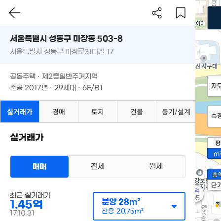
서울특별시 성동구 마장동 503-8
서울특별시 성동구 마장로31다길 17
공동주택 · 제2종일반주거지역
지
준공 2017년 · 29세대 · 6F/B1
실거래가
경매
토지
건물
등기/설계
측
실거래가
평
m
매매
전세
월세
총
단
9.5억
최근 실거래가
'11. 05
분양
28m²
1.45억
전용
20.75m²
17.10.31