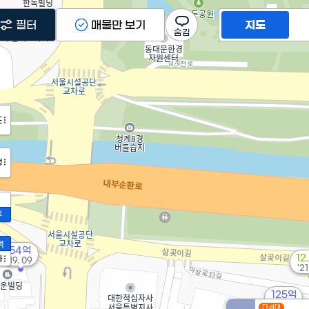
필터
매물만 보기
지도
도
정
2
액
54억
12
가
'19. 09
'21
125억
'21. 08
다세대