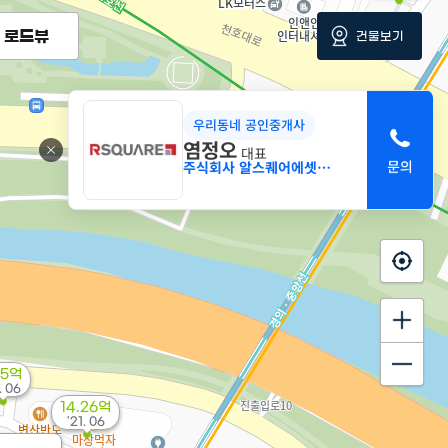
로드뷰
건물보기
우리동네 공인중개사
염정오
대표
주식회사 알스퀘어에셋부동산중개
.5억
. 06
14.26억
'21. 06