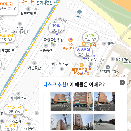
500만원
전용
21m²
19억
'20. 10
54.5억
6.2억
'25. 03
'14. 07
6.68억
'24. 12
디스코 추천!
이 매물은 어때요?
3.2억
'06. 03
1,100만
24.81억
'25. 05
'25. 06
15.8억
16.2억
'23. 10