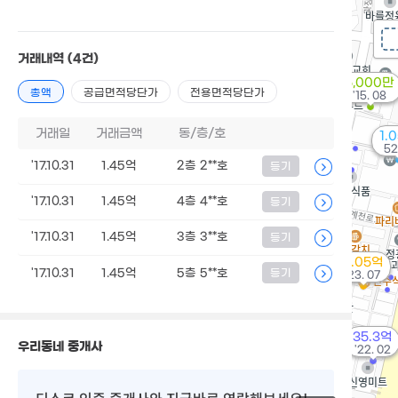
거래내역
(4건)
5,000만
총액
공급면적당단가
전용면적당단가
'15. 08
거래일
거래금액
동/층/호
1.
52
'17.10.31
1.45억
2층 2**호
등기
'17.10.31
1.45억
4층 4**호
등기
'17.10.31
1.45억
3층 3**호
등기
4.05억
'17.10.31
1.45억
5층 5**호
등기
'23. 07
35.3억
우리동네 중개사
'22. 02
디스코 인증 중개사
와 지금바로 연락해보세요!