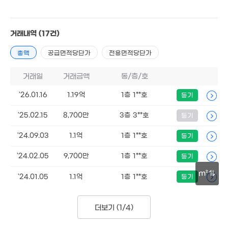
'24. 08
5.5억
'22. 08
'20. 02
10억
45억
'19. 07
'24. 06
거래내역
(17건)
5억
'24. 07
총액
공급면적당단가
전용면적당단가
1.57억
14.94억
'16. 05
'20. 07
거래일
거래금액
동/층/호
1.5억
3.55억
'26.01.16
1.19억
1층 1**호
등기
'14. 12
'25. 08
9,450만
2.15억
6,500만
'25.02.15
8,700만
3층 3**호
등기
64m²
98m²
'11. 05
14억
'24.09.03
1.1억
1층 1**호
등기
'24. 10
7억
'24. 02
'24.02.05
9,700만
1층 1**호
등기
3.75억
m²
'24.01.05
1.1억
1층 1**호
등기
'18. 02
860만
3.82
30m
'07. 06
'23. 0
더보기 (
1/4
)