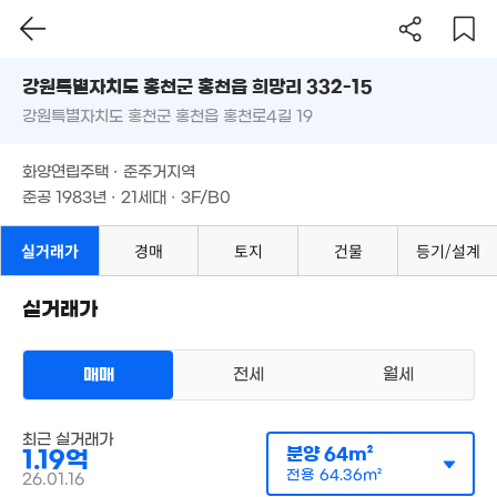
72m²
.18억
강원특별자치도 홍천군 홍천읍 희망리 332-15
8,000만
6,500만
6m²
'24. 09
'16. 05
강원특별자치도 홍천군 홍천읍 홍천로4길 19
도로명
강원특별자치도 홍천군 홍천읍 희망리 332-15
필터
매물 탐색
화양연립주택 · 준주거지역
강원특별자치도 홍천군 홍천읍 홍천로4길 19
준공 1983년 · 21세대 · 3F/B0
화양연립주택 · 준주거지역
준공 1983년 · 21세대 · 3F/B0
실거래가
경매
토지
건물
등기/설계
2.7억
2.6
2.7억
'14. 07
'10. 
실거래가
'13. 03
9.5억
650만
'17. 08
460만
'12. 08
12.35억
매매
'24. 03
전세
월세
'17. 12
4.9억
'14. 09
다세대
최근 실거래가
매매 1억 1900만원
실거래
분양
64m²
1.19억
공급
64m²
/
전용
64m²
전용
64.36m²
계약일 '26. 01
26.01.16
1.63억
1,700만