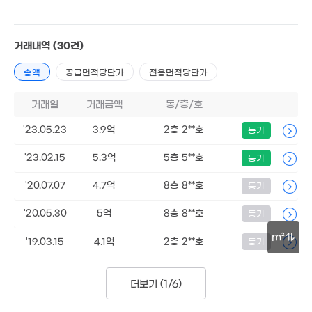
9.7억
'24. 04
4.28억
91m²
6.5억
거래내역
(30건)
'21. 10
4.8억
64m²
총액
공급면적당단가
전용면적당단가
7.3억
9,000만
1.72억
'16. 08
40m²
39m²
2.57억
거래일
거래금액
동/층/호
42m²
5.54억
'09. 08
2.5억
'23.05.23
3.9억
2층 2**호
등기
'17. 08
6.7억
3.47억
'26. 02
'16. 04
5.3억
'23.02.15
5.3억
5층 5**호
등기
5.56억
70m²
'17. 05
2.32억
7.5억
'20.07.07
4.7억
8층 8**호
36m²
등기
'25. 08
'20.05.30
5억
8층 8**호
등기
3.3억
1.18억
m²
'19.03.15
4.1억
2층 2**호
등기
47m²
'17. 11
30m
2.55억
51m²
24억
더보기 (
1/6
)
'26. 03