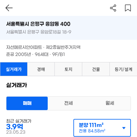
3.63억
'25. 01
7.8억
'17. 09
'26. 03
'10. 02
'16. 0
서울시 은평구 응암동 400
9.8억
서울특별시 은평구 응암로18길 18-9
도로명
13.7억
'20. 02
5억
서울특별시 은평구 응암동 400
필터
'15. 12
'20. 02
매물 탐색
30억
자선메르시안아파트 · 제2종일반주거지역
서울특별시 은평구 응암로18길 18-9
'26. 04
월 25만
준공 2005년 · 96세대 · 9F/B1
41m²
3.4억
6,62
62m²
'17. 0
월 50만
3.8억
자선메르시안아파트 · 제2종일반주거지역
25m²
68m²
3.68억
준공 2005년 · 96세대 · 9F/B1
월 30만
65m²
50m²
1.75억
실거래가
경매
토지
건물
등기/설계
51m²
월 70만
24m²
2.77억
6.1억
53m²
실거래가
'25. 07
1.4억
1.7억
86m²
44m²
1.65억
2.3억
6.12억
37m²
경매
3.52억
1.37억
66m²
'17. 08
매매
전세
월세
.8억
'17. 06
38m²
1m²
1.45억
4.26억
.8억
36m²
65m²
아파트
최근 실거래가
6m²
매매 3억 9000만원
분양
111m²
실거래
3.9억
공급
111m²
/
전용
85m²
4.25억
전용
84.58m²
계약일 '23. 05
23.05.23
94m²