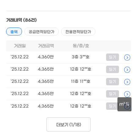
거래내역
(86건)
총액
공급면적당단가
전용면적당단가
거래일
거래금액
동/층/호
'25.12.22
4,360만
3층 3**호
등기
'25.12.22
4,365만
12층 12**호
등기
'25.12.22
4,365만
11층 11**호
등기
'25.12.22
4,365만
12층 12**호
등기
m²
'25.12.22
4,365만
12층 12**호
등기
30m
더보기 (
1/18
)