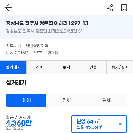
경상남도 진주시 정촌면 예하리 1297-13
5.18억
'15. 05
경상남도 진주시 정촌면 화개천로54번길 31
도로명
13억
15억
'22. 04
경상남도 진주시 정촌면 예하리 1297-13
경매
필터
매물 탐색
'22. 07
업무시설 · 일반상업지역
11억
경상남도 진주시 정촌면 화개천로54번길 31
준공 2015년 · 79호 · 12F/B1
'24. 11
업무시설 · 일반상업지역
준공 2015년 · 79호 · 12F/B1
7.2억
실거래가
경매
토지
건물
등기/설계
'16. 05
실거래가
9.1억
'14. 08
12.7억
매매
전세
월세
'17. 02
오피스텔
최근 실거래가
매매 4365만원
실거래
분양
64m²
4,360만
공급
64m²
/
전용
45m²
계약일 '25. 12
전용
45.36m²
25.12.22