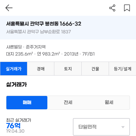
39m²
.25억
서울시 관악구 봉천동 1666-32
8m²
2.91억
0m²
서울특별시 관악구 남부순환로 1837
도로명
월 9만
3.15억
3.8억
서울특별시 관악구 봉천동 1666-32
필터
매물 탐색
37m²
'08. 12
월 37만
매물
66m²
샤론빌딩 · 준주거지역
28m²
서울특별시 관악구 남부순환로 1837
대지
235.6m²
· 연
983.2m²
· 2013년 · 7F/B1
월 76만
80억
매물
7.2억
46m²
13억
'25. 06
103m²
'16. 10
샤론빌딩 · 준주거지역
대지
235.6m²
· 연
983.2m²
· 2013년 · 7F/B1
4.2억
'09. 02
월 22만
2
38m²
실거래가
경매
토지
건물
등기/설계
4.66억
'26
'15. 07
3.43억
23.87억
실거래가
90억
'18. 12
'19. 12
6. 06
42억
매물
'21. 09
52억
매매
전세
월세
'26. 06
145.6억
월 40만
'26. 08
매물
상업용건물
20m²
최근 실거래가
매매 76억
실거래
76억
대지
236m²
/
연
983m²
단일면적
계약일 '19. 04
19.04.30