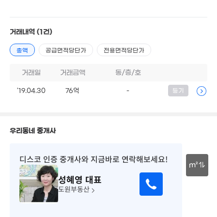
55억
'26. 06
월 126만
매물
37m²
58억
거래내역
(1건)
매물
'24. 06
총액
공급면적당단가
전용면적당단가
200억
59억
90억
매물
'26. 08
'17. 12
'26. 06
거래일
거래금액
동/층/호
5.6억
'19.04.30
76억
128m²
-
등기
12.4억
30억
'17. 06
월 69만
15억
'26. 03
50m²
33.6억
'26. 01
'15. 10
우리동네 중개사
월 67만
월 47만
26m²
140m²
32억
1
월 30만
'24. 06
'19
디스코 인증 중개사
와 지금바로 연락해보세요!
37m²
m²
성혜영
대표
8.56억
21.35억
1.9억
30m
'15. 01
도원부동산
'26. 06
34.65억
36m²
'19. 08
2.48억
32m²