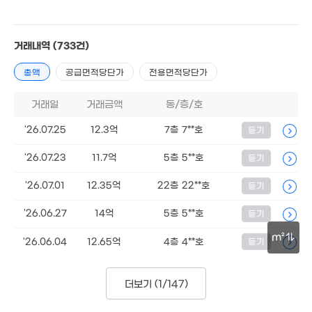
2.5억
12.5억
89m²
79m²
거래내역
(733건)
65.3억
8.55억
4.6억
7.38억
'20. 10
총액
공급면적당단가
전용면적당단가
81m²
69m²
'06. 10
14.6억
110m²
월 11만
거래일
거래금액
동/층/호
50m²
9.5억
8.3억
'26.07.25
12.3억
7층 7**호
등기
113m²
80m²
40억
2.6억
매물
'17. 06
'26.07.23
11.7억
5층 5**호
등기
70m²
1.94억
42m²
250억
'26.07.01
12.35억
22층 22**호
등기
'26. 07
7.75억
2억
103m²
'26.06.27
14억
5층 5**호
54m²
등기
10.8억
79m²
8.07억
6.35억
m²
'26.06.04
12.65억
4층 4**호
등기
.1억
78m²
93m²
6.25억
10.25억
4m²
80m²
105m²
100m
2.9억
더보기 (
1/147
)
9억
52m²
77m²