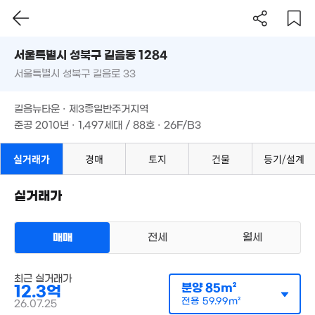
11.3억
97m²
113m²
서울시 성북구 길음동 1284
1.15억
서울특별시 성북구 길음로 33
도로명
0m²
8.
월 14만
서울특별시 성북구 길음동 1284
필터
매물 탐색
79
44m²
길음뉴타운 · 제3종일반주거지역
서울특별시 성북구 길음로 33
준공 2010년 · 1,497세대 / 88호 · 26F/B3
13.5억
16.7억
11.8억
110m²
'20. 04
112m²
.09억
길음뉴타운 · 제3종일반주거지역
6m²
3.33억
준공 2010년 · 1,497세대 / 88호 · 26F/B3
월 17만
1.35억
52m²
69m²
44m²
12.
2.17억
10.45억
실거래가
경매
토지
건물
등기/설계
11
43m²
112m²
11.95억
12.85억
81m²
112m²
실거래가
6,000만
31m²
감정가 보기
76억
3m²
4.94억
매매
전세
경매
월세
아파트
55m²
매매 12억 3500만원
실거래
.4억
공급
85m²
/
전용
60m²
0m²
계약일 '26. 07
최근 실거래가
분양
85m²
12.3억
7.1억
전용
59.99m²
26.07.25
15억
80m²
104m²