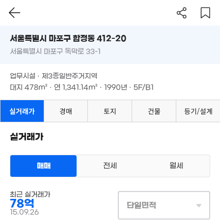
3.8억
서울시 마포구 합정동 412-20
69m²
2.2억
서울특별시 마포구 독막로 33-1
도로명
'24. 02
1
54억
150억
매물
'25
'22. 03
'26. 08
서울특별시 마포구 합정동 412-20
필터
매물 탐색
월 66만
업무시설 · 제3종일반주거지역
28m²
서울특별시 마포구 독막로 33-1
24.3억
대지
478m²
· 연
1,341.14m²
· 1990년 · 5F/B1
월 109만
매물
'22. 04
39m²
월 100만
38m²
업무시설 · 제3종일반주거지역
73억
대지
478m²
· 연
1,341.14m²
· 1990년 · 5F/B1
'18. 04
4.6억
52.9억
69m²
매물
40.7
55억
'26. 05
'20. 
'26. 06
실거래가
경매
토지
건물
등기/설계
6.65억
26.2억
매물
67m²
1.75억
'14. 12
매물
64m²
실거래가
11.5억
매물
'07. 10
73.7억
월 66만
매물
'24. 11
45m²
매매
전세
월세
61.1억
'21. 07
3.4억
매물가 보기
'08. 01
41.5억
상업용건물
최근 실거래가
66.5억
매매 78억
'24. 12
78억
실거래
'18. 03
단일면적
대지
478m²
/
연
1,384m²
15.09.26
계약일 '15. 09