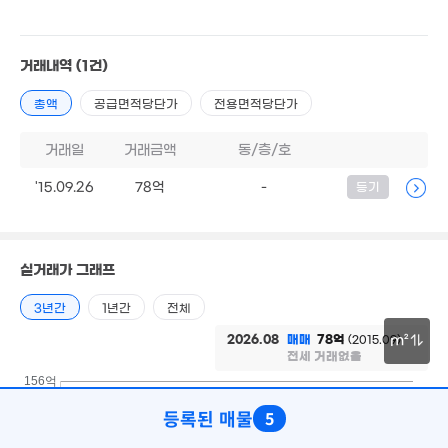
1.8억
40m²
거래내역
(1건)
월 800만
5억
'26. 05
총액
공급면적당단가
전용면적당단가
43m²
34억
47.95억
거래일
거래금액
동/층/호
'15. 07
'22. 10
'15.09.26
78억
-
등기
6억
39.65억
50억
'07. 04
'26. 04
'26. 07
5.9억
14.59억
41m²
매물
'09. 12
5.05억
실거래가 그래프
5
37m²
72
5.65억
3년간
1년간
전체
40m²
27.79억
'17. 09
2026.08
매매
78억
(2015.09)
m²
전세 거래없음
25.5억
5.1억
16.8억
매물
'23. 11
30m
37m²
156억
'11. 03
3.4억
80억
등록된 매물
5
53m²
'26. 07