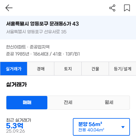
1.45억
서울시 영등포구 문래동6가 43
45m²
서울특별시 영등포구 선유서로 35
도로명
서울특별시 영등포구 문래동6가 43
필터
매물 탐색
한신아파트 · 준공업지역
서울특별시 영등포구 선유서로 35
준공 1985년 · 186세대 / 41호 · 13F/B1
한신아파트 · 준공업지역
7.8억
57m²
준공 1985년 · 186세대 / 41호 · 13F/B1
실거래가
경매
토지
건물
등기/설계
실거래가
매매
전세
월세
.47억
6m²
아파트
최근 실거래가
매매 5억 7000만원
실거래
분양
56m²
5.3억
공급
56m²
/
전용
40m²
계약일 '25. 09
전용
40.04m²
25.09.26