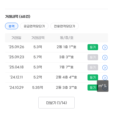
10.3
76m
거래내역
(68건)
총액
공급면적당단가
전용면적당단가
거래일
거래금액
동/층/호
9.1억
72m²
'25.09.26
5.3억
2동 1층 1**호
등기
'25.09.23
5.7억
3층 3**호
등기
'25.04.18
5.3억
7층 7**호
등기
50억
'24.12.11
5.2억
2동 4층 4**호
등기
'14. 03
11억
m²
'24.10.29
5.35억
2동 3층 3**호
등기
103m²
30m
10.6억
매물
'23. 03
더보기 (
1/14
)