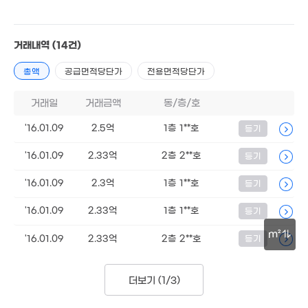
4.3억
'24. 06
2.37억
1.78억
1.97억
36m²
45m²
거래내역
(14건)
49m²
1.47억
3억
총액
공급면적당단가
전용면적당단가
63m²
'16. 10
9,700만
6.2억
44m²
거래일
거래금액
동/층/호
'25. 03
5억
3.63억
6억
'16.01.09
2.5억
1층 1**호
등기
'17. 02
'19. 03
104m²
8.02억
2.
4.5억
'16.01.09
2.33억
2층 2**호
등기
'15. 11
65
'23. 05
3억
'21. 08
'16.01.09
2.3억
1층 1**호
등기
.02억
180만
5.64억
'17. 11
'16.01.09
2억
2.33억
1층 1**호
등기
'26. 04
'18. 06
58m²
m²
4억
'16.01.09
2.33억
2층 2**호
등기
'10. 07
8.31억
30m
'10. 11
3.05억
3.4억
'25. 12
더보기 (
1/3
)
'26. 04