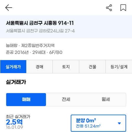
12억
'25. 07
서울시 금천구 시흥동 914-11
3.95억
'21. 01
5,333만
서울특별시 금천구 금하로24나길 27-4
도로명
3,650만
'21. 11
13.5억
'09. 06
서울특별시 금천구 시흥동 914-11
필터
매물 탐색
'26. 05
늘해랑 · 제2종일반주거지역
24
서울특별시 금천구 금하로24나길 27-4
.9억
준공 2016년 · 29세대 · 6F/B0
7.8억
'22. 
7억
7m²
'21. 06
'26. 06
1.88억
늘해랑 · 제2종일반주거지역
53m²
4.8억
7.32억
준공 2016년 · 29세대 · 6F/B0
'23. 06
'26. 02
실거래가
경매
토지
건물
등기/설계
1.97억
10.16억
32m²
'26. 02
실거래가
2.42억
1.15억
74m²
3.13억
41m²
'19. 07
2.8억
매매
전세
2.2억
월세
58m²
35m²
1.7억
48m²
3억
다세대
최근 실거래가
3.59억
72m²
매매 2억 9300만원
분양
0m²
실거래
2.5억
65m²
1.4억
공급
0m²
/
전용
51m²
전용
51.24m²
계약일 '16. 01
16.01.09
66m²