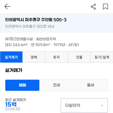
5.88억
인천시 미추홀구 주안동 505-3
7,300만
'22. 06
49m²
인천광역시 미추홀구 경인로 354
도로명
인천광역시 미추홀구 주안동 505-3
필터
매물 탐색
제1종근린생활시설 · 일반상업지역
6.9억
인천광역시 미추홀구 경인로 354
3.6억
'23. 02
대지
243.6m²
· 연
909.8m²
· 1979년 · 4F/B1
1.46억
'06. 11
'15. 06
31억
제1종근린생활시설 · 일반상업지역
'13. 06
대지
243.6m²
· 연
909.8m²
· 1979년 · 4F/B1
5.6억
'23. 01
14.44억
실거래가
경매
토지
건물
등기/설계
'19. 12
실거래가
350억
3.21억
'26. 04
163m²
매매
전세
월세
매물가 보기
상업용건물
최근 실거래가
매매 15억
15억
실거래
단일면적
2.
1.83억
대지
244m²
/
연
910m²
21.03.22
계약일 '21. 03
34m
67m²