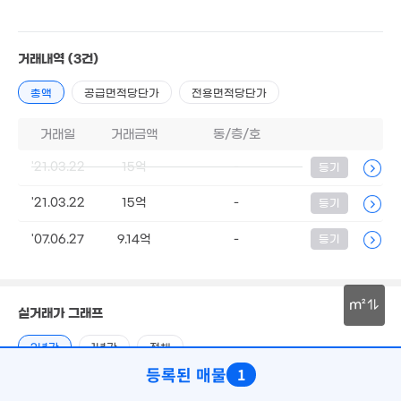
1.92억
70m²
거래내역
(3건)
14.7억
'26. 06
총액
공급면적당단가
전용면적당단가
1억
2.5억
'06. 09
'15. 02
4.06억
거래일
거래금액
동/층/호
'21. 12
1억
1.65억
7억
39m²
86m²
'20. 02
'21.03.22
15억
-
등기
9,000만
월 32만
34m²
25m²
'21.03.22
15억
-
등기
1억
'06. 08
3.1억
'07.06.27
9.14억
-
등기
8,000만
'23. 08
1.32억
44m²
56m²
1.62억
63m²
1.9억
1.6억
3.6억
m²
83m²
실거래가 그래프
83m²
'21. 10
12억
'14. 1
30m
1억
3년간
1년간
전체
52m²
1.34억
등록된 매물
1
2026.08
매매
15억
전세가율
(2021.03)
42m²
전세
0
0.00%
(-)