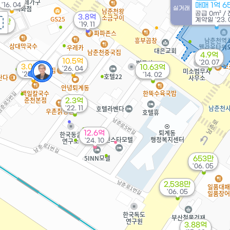
'16. 04
매매 1억 
실거래
공급
0m²
/
3.8억
계약일 '23. 
63만
'19. 11
 08
4.9억
10.5억
'20. 07
3.05억
10.63억
'26. 04
'25. 02
'14. 02
2.3억
'22. 11
12.6억
'24. 10
653만
'06. 05
2,538만
'06. 05
3.88억