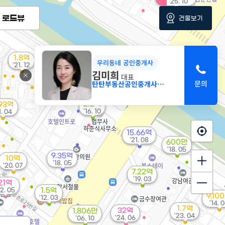
'25. 10
로드뷰
건물보기
1.8억
우리동네 공인중개사
'21. 12
김미희
대표
9,000만
탄탄부동산공인중개사사무소
'16. 07
2.2억
.93억
'16. 10
1. 04
15.66억
'21. 08
600만
'18. 05
9.35억
10억
'18. 05
'20. 07
7.22억
'19. 03
21억
22. 05
1.5억
9,10
'12. 03
'14. 
1.7억
32억
1,806만
'23. 04
'24. 06
'06. 10