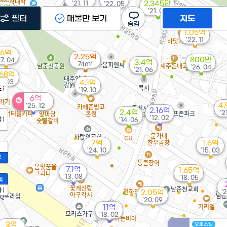
'21. 11
2,345만
'22. 05
.5억
'21. 03
. 03
필터
매물만 보기
지도
1.05억
'22. 11
6억
2.25억
800만
17. 04
3.4억
74m²
'26. 04
'21. 06
.68억
2. 03
4.1억
도
'19. 10
6억
4
'25. 12
2.16억
2.4억
'2
'12. 02
정
'14. 06
7억
1.6억
'24. 10
'15. 03
2
7.1억
1.65억
'13. 08
'18. 05
액
가
'
2.05억
'20. 09
11억
'18. 02
3억
오피스텔