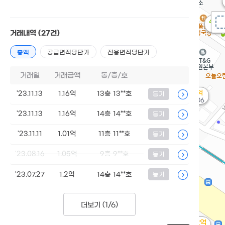
4,6
'21.
거래내역
(27건)
총액
공급면적당단가
전용면적당단가
거래일
거래금액
동/층/호
2.6억
'23.11.13
1.16억
13층 13**호
등기
'23. 06
'23.11.13
1.16억
14층 14**호
등기
'23.11.11
1.01억
11층 11**호
등기
'23.08.16
1.05억
9층 9**호
등기
'23.07.27
1.2억
14층 14**호
등기
더보기 (
1/6
)
4.52억