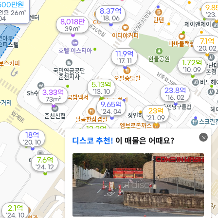
6500만원
9.8
8.37억
전용
26m²
'23.
'18. 06
04
8,018만
39m²
7.1억
'20. 02
11.9억
'17. 11
1.72억
'10. 09
5.13억
23.8억
'13. 10
3.33억
'16. 02
73m²
9.65억
23억
'24. 04
'21. 09
12.2억
18억
'16. 07
디스코 추천!
이 매물은 어때요?
'20. 10
78억
7.6억
'20. 12
'24. 12
2.1억
'24. 10