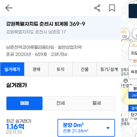
3
'20
강원특별자치도 춘천시 퇴계동 369-9
강원특별자치도 춘천시 남춘로 17
8.8억
'
'23. 08
4
남춘천역코아루웰라움타워 · 일반상업지역
'2
지
준공 2020년 · 659호 · 23F/B6
실거래가
경매
토지
건물
등기/설계
측
실거래가
평
m
매매
전세
월세
총
단
최근 실거래가
분양
0m²
1.16억
전용
21.38m²
23.11.13