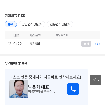
13.75억
3.5억
9.3억
'16. 10
55m²
'15. 11
거래내역
(1건)
2.85억
10.5억
3.87억
1.
매물
71m²
'11. 10
51m²
63
총액
공급면적당단가
전용면적당단가
2.6억
4.08억
20억
42m²
84m²
'21. 12
거래일
거래금액
동/층/호
'21.01.22
52.5억
-
등기
7.13억
월 33만
'15. 12
42m²
월 120만
96m²
3.5억
우리동네 중개사
61m²
1.66억
48m²
9.2억
디스코 인증 중개사
와 지금바로 연락해보세요!
'10. 04
m²
5.65억
94m²
박은희
대표
30m
행복한마을부동산
30억
'24. 07