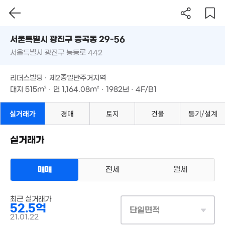
46m²
서울시 광진구 중곡동 29-56
월 6만
1.3억
6.44억
서울특별시 광진구 능동로 442
37m²
도로명
18m²
65m²
서울특별시 광진구 중곡동 29-56
월 4만
필터
매물 탐색
리더스빌딩 · 제2종일반주거지역
31m²
2.4억
2.7억
월 70만
17.3억
서울특별시 광진구 능동로 442
35m²
대지
515m²
· 연
1,164.08m²
· 1982년 · 4F/B1
34m²
24m²
'17. 05
3.
387만
30m
리더스빌딩 · 제2종일반주거지역
'12. 12
대지
515m²
· 연
1,164.08m²
· 1982년 · 4F/B1
.29억
2.
25m²
3.42억
51m
62m²
실거래가
경매
토지
건물
7.2억
등기/설계
경매
86m²
1
'24
실거래가
10.2억
'10. 07
4.05억
0m²
매매
전세
월세
32.5억
4.24억
월 55만
매물
'11. 04
'11. 04
118m²
상업용건물
매매 52억 5000만원
최근 실거래가
5억
실거래
5.75억
52.5억
대지
515m²
/
연
1,164m²
'20. 09
단일면적
87m²
계약일 '21. 01
21.01.22