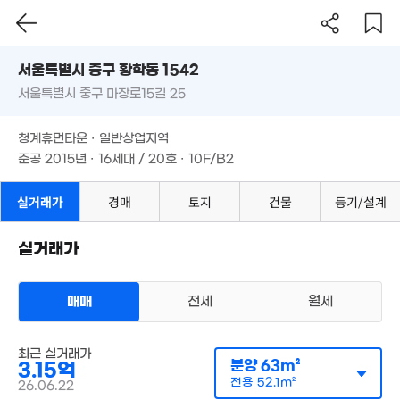
서울시 중구 황학동 1542
10.75억
매물
서울특별시 중구 마장로15길 25
도로명
80m²
서울특별시 중구 황학동 1542
필터
매물 탐색
청계휴먼타운 · 일반상업지역
서울특별시 중구 마장로15길 25
준공 2015년 · 16세대 / 20호 · 10F/B2
청계휴먼타운 · 일반상업지역
9,000만
3.5억
2.6억
준공 2015년 · 16세대 / 20호 · 10F/B2
30m²
51m²
55m²
66
5.5억
'26.
월 111만
95m²
34.5억
실거래가
경매
토지
건물
등기/설계
70m²
'25. 05
3.17억
실거래가
35m²
3.4억
 78만
1.6억
30m²
2m²
31m²
3.36억
매매
전세
월세
매물
49m²
2.87억
33.15억
9.85억
36m²
오피스텔
'17. 06
'25. 04
매매 3억 2500만원
실거래
최근 실거래가
공급
56m²
/
전용
41m²
4,500만
분양
63m²
3.15억
계약일 '24. 02
'21. 06
전용
52.1m²
26.06.22
2.47억
2.53억