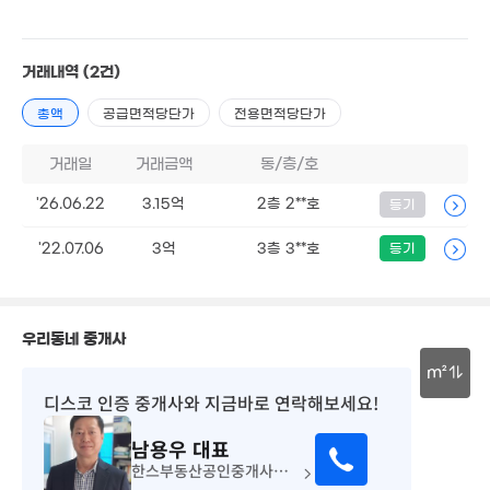
34m²
53m²
2.6억
57m²
11.5억
매물
'15. 05
거래내역
(2건)
4.48억
33억
91m²
'19. 03
15억
총액
공급면적당단가
전용면적당단가
22억
10.85억
'17. 12
'26. 05
5.5억
'18. 10
'16. 10
거래일
거래금액
동/층/호
14.5억
70억
'26. 05
'26. 07
'26.06.22
3.15억
2층 2**호
등기
4.7억
77m²
6.
20.2억
1.77억
'25.
'22.07.06
3억
3층 3**호
등기
'22. 08
'11. 04
2.83억
41m²
4.35억
32억
2.6억
'26. 04
'24. 08
36m²
3.8억
우리동네 중개사
2.
34m²
.95억
33
3.5억
15. 02
m²
'17. 02
12.35억
디스코 인증 중개사
와 지금바로 연락해보세요!
매물
3.5억
'08. 09
30m
39m²
7.2억
남용우
대표
3.6억
5.3억
3억
'15. 07
82m²
'15. 11
17. 06
한스부동산공인중개사사무소