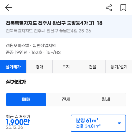
7.7억
'22. 09
'08. 02
'23. 08
전북특별자치도 전주시 완산구 중앙동4가 31-18
3.42억
'26. 06
전북특별자치도 전주시 완산구 풍남문4길 25-26
도로명
전북특별자치도 전주시 완산구 중앙동4가 31-18
필터
매물 탐색
2.8억
1.1억
성원오피스텔 · 일반상업지역
'26. 01
'23. 09
전북특별자치도 전주시 완산구 풍남문4길 25-26
준공 1991년 · 162호 · 15F/B3
1억
3,950만
'22. 09
2.47억
'12. 09
성원오피스텔 · 일반상업지역
'25. 10
준공 1991년 · 162호 · 15F/B3
1.4억
'10. 04
실거래가
경매
토지
건물
등기/설계
3.4억
'25. 03
실거래가
8.9억
'18. 04
1.85억
'15. 06
매매
전세
월세
10.2억
11.5억
'24. 12
'20. 01
오피스텔
3.7억
최근 실거래가
매매 1900만원
'24. 11
실거래
1.
분양
61m²
1,900만
공급
61m²
/
전용
35m²
'13.
계약일 '25. 12
전용
34.81m²
25.12.26