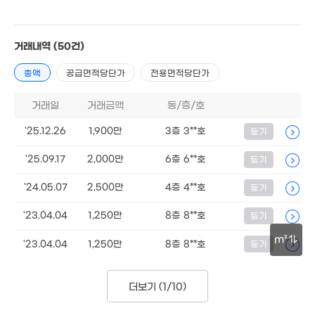
3.25억
1.52억
'20. 06
'12. 04
2.5억
거래내역
(50건)
'26. 05
904만
3,750만
'10. 04
'20. 02
6,100만
총액
공급면적당단가
전용면적당단가
6.2억
13억
'16. 06
'25. 06
'23. 03
거래일
7,500만
거래금액
동/층/호
6.78억
'25. 11
2.8억
'21. 10
'17. 09
2억
'25.12.26
1,900만
3층 3**호
등기
'23. 03
2,563만
10.36억
'18. 06
'25.09.17
2,000만
6층 6**호
등기
'24. 09
4.1억
'16. 11
3.04억
'18. 03
'24.05.07
2,500만
4층 4**호
등기
3.9억
'24. 05
'23.04.04
1,250만
8층 8**호
등기
6억
'22. 05
m²
'23.04.04
1,250만
8층 8**호
등기
7,600만
6.46억
3.5억
335만
9,000만
88m²
'19. 01
30m
'18. 06
'16. 09
'25. 12
더보기 (
1/10
)