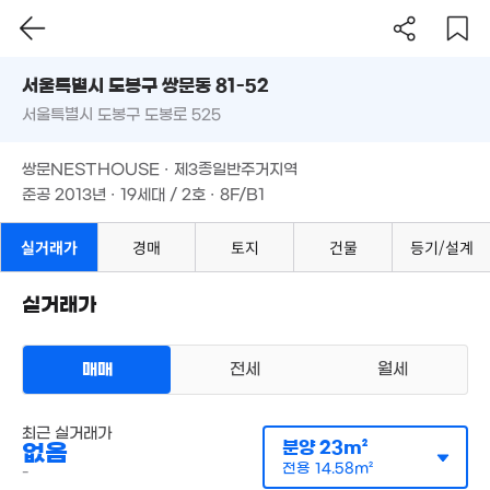
2.15억
61m²
63m²
54m²
서울시 도봉구 쌍문동 81-52
1.8억
서울특별시 도봉구 도봉로 525
47m²
도로명
서울특별시 도봉구 쌍문동 81-52
필터
매물 탐색
3.3억
쌍문NESTHOUSE · 제3종일반주거지역
1.6억
55m²
180억
서울특별시 도봉구 도봉로 525
1.9억
48m²
준공 2013년 · 19세대 / 2호 · 8F/B1
2.87억
'26. 08
44m²
55m²
3.6억
70m²
2.2억
쌍문NESTHOUSE · 제3종일반주거지역
61m²
준공 2013년 · 19세대 / 2호 · 8F/B1
2.35억
65m²
실거래가
경매
토지
건물
등기/설계
5.75억
2.29억
'18. 08
66m²
3억
실거래가
1.5억
5.39억
68m²
'25. 12
'18. 09
8.25억
2.5억
'20. 04
63m²
23.9억
매매
전세
매물
월세
'21. 03
다세대
4.3억
최근 실거래가
월세 2000만원/92만원
실거래
'18. 08
분양
23m²
없음
공급
47m²
/
전용
30m²
계약일 '26. 06
125억
전용
14.58m²
-
'20. 11