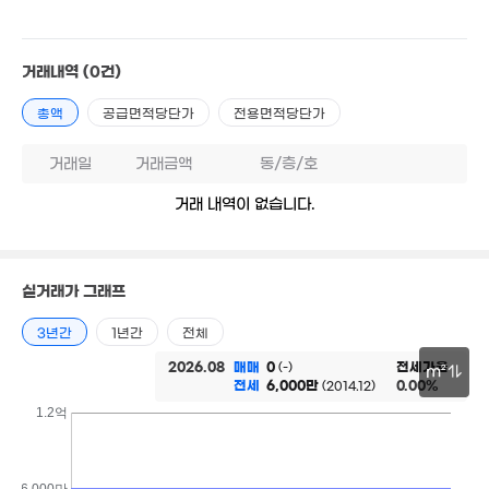
.5억
월 2
4m²
5.85억
63m
6억
'13. 12
'16. 06
거래내역
(0건)
62.5억
.95억
매물
'17. 12
60m²
280억
2.9
총액
공급면적당단가
전용면적당단가
'26. 05
75m
15.6억
23.9억
'23. 08
'06. 09
거래일
거래금액
동/층/호
거래 내역이 없습니다.
32억
'26. 07
51.5억
'23. 01
4.4억
실거래가 그래프
 80만
83m²
51m²
1.1억
3년간
1년간
전체
27m²
2026.08
매매
0
전세가율
(-)
월 45만
m²
21m²
전세
6,000만
0.00%
(2014.12)
2.66억
30m
1.2억
59m²
48억
'25. 06
2.75억
66m²
6,000만