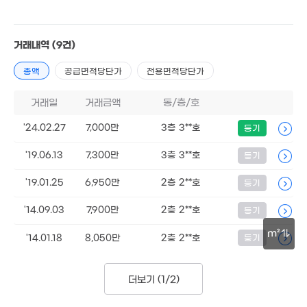
9,300만
9,000만
82m²
9,000만
'17. 07
83m²
거래내역
(9건)
2.25억
'10. 06
2.7억
총액
공급면적당단가
3.58억
전용면적당단가
'20. 06
'06. 11
8.3억
'17. 03
거래일
거래금액
동/층/호
1,700만
2.4억
'16. 10
'12. 09
2.26억
'24.02.27
7,000만
3층 3**호
등기
'15. 07
9.5억
10
6.1억
'21. 11
'15.
'15. 11
'19.06.13
7,300만
3층 3**호
등기
6억
8.15억
'22. 08
536만
1.9억
'19.01.25
'20. 12
6,950만
2층 2**호
등기
'11. 05
'21. 11
9,700만
82m²
7.43억
'14.09.03
7,900만
2층 2**호
9.8억
등기
'14. 06
'21. 06
m²
4.3억
'14.01.18
8,050만
2층 2**호
등기
'14. 10
1.02억
7.53억
30m
'17. 06
'18. 04
4.25억
더보기 (
1/2
)
'18. 09