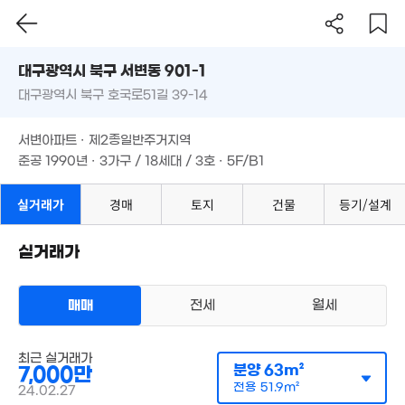
대구시 북구 서변동 901-1
월 55만
81m²
대구광역시 북구 호국로51길 39-14
도로명
5.3억
대구광역시 북구 서변동 901-1
'17. 09
필터
매물 탐색
4.1억
서변아파트 · 제2종일반주거지역
'23. 03
.5억
대구광역시 북구 호국로51길 39-14
2.65억
준공 1990년 · 3가구 / 18세대 / 3호 · 5F/B1
2. 12
'24. 10
1.26억
'06. 02
서변아파트 · 제2종일반주거지역
4.6억
준공 1990년 · 3가구 / 18세대 / 3호 · 5F/B1
'17. 04
4.55억
실거래가
경매
토지
건물
등기/설계
'15. 08
1.06억
49m²
7.7억
실거래가
'20. 09
매매
전세
월세
3.59억
'16. 10
아파트
7,200만
최근 실거래가
매매 7000만원
.8억
실거래
분양
63m²
7,000만
81m²
공급
63m²
/
전용
52m²
. 07
계약일 '24. 02
전용
51.9m²
24.02.27