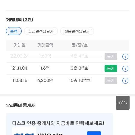
경매
24m²
거래내역
(3건)
1.5억
경매
총액
공급면적당단가
전용면적당단가
45m²
15억
'15. 03
1.2억
거래일
거래금액
동/층/호
29m²
11.5억
'24. 07
'22.03.24
1.63억
4층 4**호
등기
.65억
2m²
'21.11.04
1.6억
3층 3**호
등기
'11.03.16
6,300만
10층 10**호
등기
8,579만
'18. 03
m²
7.47억
우리동네 중개사
15억
'14. 11
'21. 0
30m
디스코 인증 중개사
와 지금바로 연락해보세요!