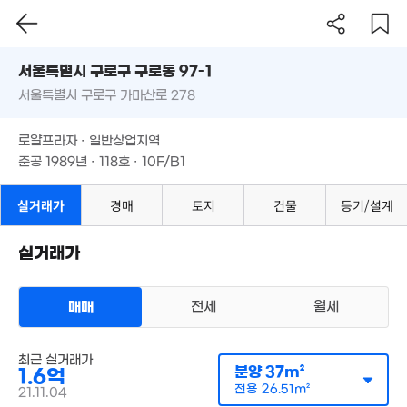
310.1억
매물
서울시 구로구 구로동 97-1
'25. 06
서울특별시 구로구 가마산로 278
도로명
1억
52.5억
매물
서울특별시 구로구 구로동 97-1
61m²
'07. 01
필터
매물 탐색
로얄프라자 · 일반상업지역
서울특별시 구로구 가마산로 278
22
준공 1989년 · 118호 · 10F/B1
'26.
로얄프라자 · 일반상업지역
준공 1989년 · 118호 · 10F/B1
9,500만
20m²
1.83억
40m²
실거래가
경매
토지
건물
등기/설계
1.15억
경매
22m²
2.12억
57m²
실거래가
9,000만
63m²
5.95억
128m²
매매
전세
월세
2.1억
매물
40m²
오피스텔
9,500만
5.42억
최근 실거래가
매매 1억 6000만원
실거래
분양
37m²
23m²
1.6억
90m²
공급
37m²
/
전용
27m²
전용
26.51m²
계약일 '21. 11
21.11.04
1.3억