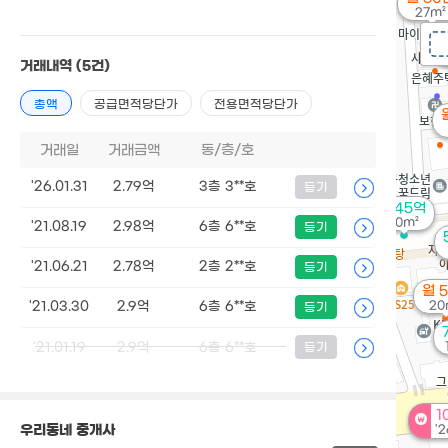
27m²
거래내역
(5건)
총액
공급면적당단가
전용면적당단가
거래일
거래금액
동/층/호
'26.01.31
2.79억
3층 3**호
등기
4.45억
80m²
'21.08.19
2.98억
6층 6**호
등기
'21.06.21
2.78억
2층 2**호
등기
월 
20
'21.03.30
2.9억
6층 6**호
등기
'21.01.19
2.9억
6층 6**호
등기
1
우리동네 중개사
'2