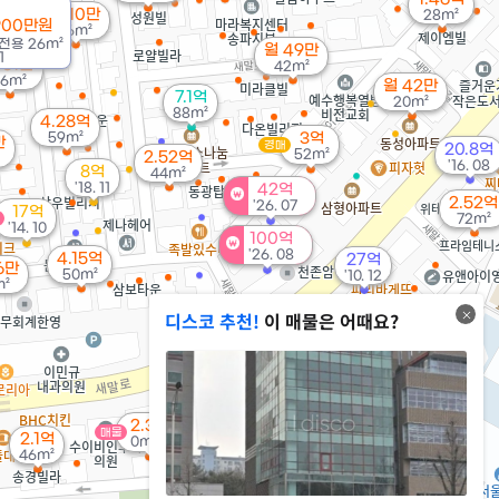
월 10만
28m²
900만원
46m²
전용
26m²
월 49만
1
 61만
42m²
6m²
월 42만
7.1억
20m²
88m²
4.28억
59m²
3억
만
경매
20.8억
52m²
2.52억
'16. 08
8억
44m²
'18. 11
42억
2.52억
'26. 07
17억
72m²
'14. 10
100억
'26. 08
4.15억
27억
6만
50m²
'10. 12
m²
디스코 추천!
이 매물은 어때요?
113억
'24. 01
3억
54m²
35억
'26. 07
2.45억
2.3억
매물
2.1억
42m²
0m²
46m²
월 73만
57m²