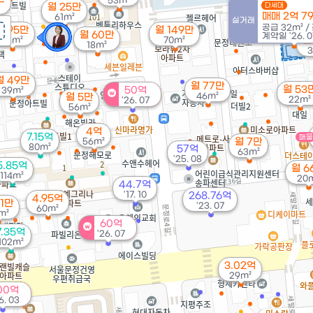
53m²
월 25만
다세대
매매 2억 7
61m²
실거래
공급
32m²
/
월 95만
월 149만
월 60만
계약일 '26. 0
25m²
70m²
월
18m²
3
월 49만
월 77만
월 53
50억
39m²
46m²
월 5만
22m²
'26. 07
56m²
4억
7.15억
매물
56m²
월 7만
80m²
57억
63m²
'25. 08
5.85억
월 6
114m²
20
44.7억
'17. 10
268.76억
4.95억
51만
'23. 07
60m²
m²
60억
7.35억
'26. 07
102m²
3.02억
29m²
00억
6. 03