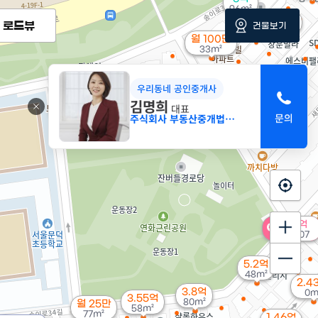
96m²
2.7억
로드뷰
건물보기
42m²
월 100만
33m²
8.13억
2억
4.1억
2.83억
98m²
우리동네 공인중개사
33m²
44m²
41m²
김명희
월 53만
대표
30m²
주식회사 부동산중개법인 명
20억
'15. 07
40억
'26. 07
5.2억
48m²
2.4
3.8억
0m
3.55억
80m²
월 25만
58m²
77m²
1.46억