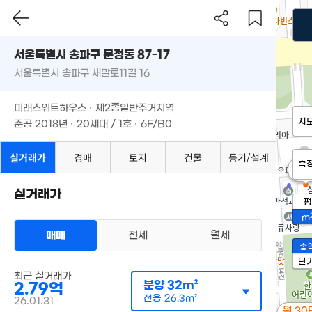
서울특별시 송파구 문정동 87-17
서울특별시 송파구 새말로11길 16
미래스위트하우스 · 제2종일반주거지역
지
준공 2018년 · 20세대 / 1호 · 6F/B0
실거래가
경매
토지
건물
등기/설계
측
2.1
46m
실거래가
평
m
매매
전세
월세
총
단
최근 실거래가
분양
32m²
2.79억
전용
26.3m²
26.01.31
월 30