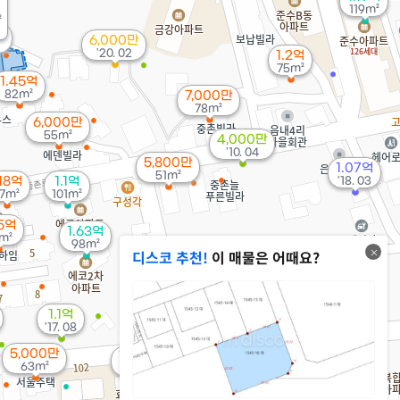
119m²
²
만
6,000만
'20. 02
1.2억
75m²
1.45억
82m²
7,000만
78m²
6,000만
55m²
4,000만
'10. 04
5,800만
1.07억
51m²
.18억
1.1억
'18. 03
7m²
101m²
65억
1.63억
m²
98m²
디스코 추천!
이 매물은 어때요?
1.1억
'17. 08
5,000만
1.8억
63m²
111m²
월 11만
74m²