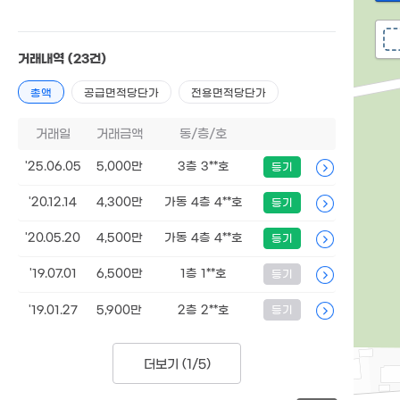
거래내역
(23건)
총액
공급면적당단가
전용면적당단가
거래일
거래금액
동/층/호
'25.06.05
5,000만
3층 3**호
등기
'20.12.14
4,300만
가동 4층 4**호
등기
'20.05.20
4,500만
가동 4층 4**호
등기
'19.07.01
6,500만
1층 1**호
등기
'19.01.27
5,900만
2층 2**호
등기
더보기 (
1/5
)