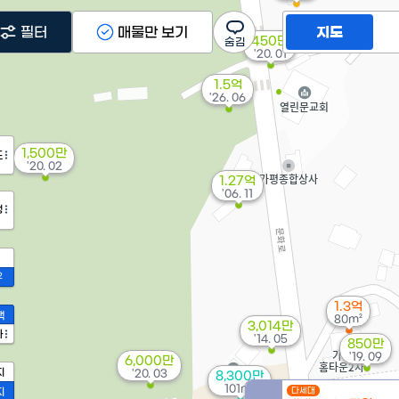
필터
매물만 보기
지도
450만
'20. 01
1.5억
'26. 06
1,500만
도
'20. 02
1.27억
'06. 11
정
2
1.3억
액
80m²
3,014만
가
'14. 05
850만
'19. 09
6,000만
지
'20. 03
8,300만
101m²
지
다세대