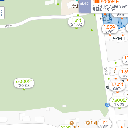
매매 5000만원
실거래
공급
41m²
/
전용
35m
계약일 '25. 06
5,000
65m²
1.8억
'24. 02
1.85억
89m²
1
4
1.
82
6,000만
1.72억
'20. 08
83m²
7,300만
'17. 08
1억
93m²