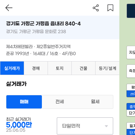
경기도 가평군 가평읍 읍내리 840-4
경기도 가평군 가평읍 문화로 238
제4차에덴빌라 · 제2종일반주거지역
지
준공 1993년 · 16세대 / 16호 · 4F/B0
실거래가
경매
토지
건물
등기/설계
측
실거래가
평
m
매매
전세
월세
총
단
최근 실거래가
5,000만
단일면적
필
25.06.05
단