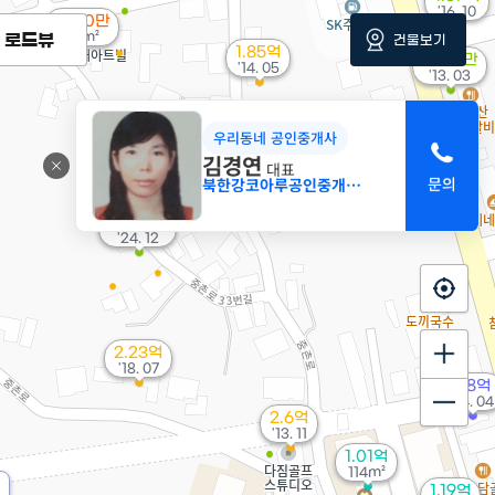
'16. 10
월 40만
43m²
로드뷰
건물보기
1.85억
5,451만
'14. 05
'13. 03
우리동네 공인중개사
3.85억
김경연
'22. 10
대표
북한강코아루공인중개사사무소
9,500만
'24. 12
2.23억
'18. 07
2.8억
'24. 04
2.6억
'13. 11
1.01억
114m²
1.19억