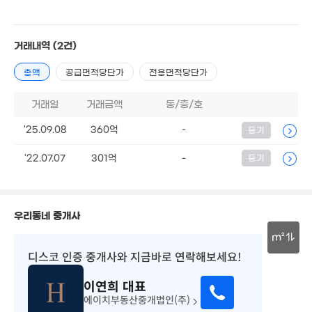
16.5억
'17. 05
거래내역
(2건)
총액
공급면적당단가
전용면적당단가
145.21억
'19. 12
거래일
거래금액
동/층/호
17억
'20. 05
77억
'25.09.08
360억
-
등기
'26. 07
월 5만
'22.07.07
301억
7.7억
-
등기
27m²
'20. 07
12억
'25. 09
우리동네 중개사
월 250만
1.3억
36m²
106억
m²
21m²
'15. 08
디스코 인증 중개사
와 지금바로 연락해보세요!
55억
30m
'26. 01
이연희
대표
에이치부동산중개법인(주)