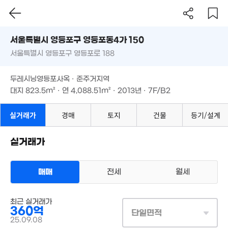
35m
월 105만
2억
28m²
22.5억
9. 04
매물
서울시 영등포구 영등포동4가 150
'21. 04
10.8억
서울특별시 영등포구 영등포로 188
월 63
도로명
'23. 07
8.5억
11억
34m²
'26. 05
'21. 02
서울특별시 영등포구 영등포동4가 150
필터
매물 탐색
3.86억
두레시닝영등포사옥 · 준주거지역
월 40만
3.05억
3.4
서울특별시 영등포구 영등포로 188
36m²
대지
823.5m²
· 연
4,088.51m²
· 2013년 · 7F/B2
23m²
36m²
89m
12.75억
매물
'08. 01
3억
27.6억
매물
두레시닝영등포사옥 · 준주거지역
'06. 03
'25. 04
13.5억
43억
'10. 10
대지
823.5m²
· 연
4,088.51m²
· 2013년 · 7F/B2
'26. 06
3.15억
1.45억
1.2억
경매
39m²
28m²
48m²
실거래가
경매
토지
건물
등기/설계
2.6억
5.54억
37m²
'12. 08
7.5억
실거래가
6.7억
'06. 12
11.2억
2.65억
매물
458m²
'20. 08
'23. 10
매매
전세
월세
13.02억
상업용건물
'26. 03
매매 360억
최근 실거래가
실거래
360억
대지
824m²
/
연
4,085m²
단일면적
25억
계약일 '25. 09
매물
25.09.08
'17. 03