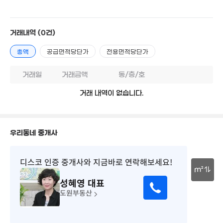
34m²
월 186만
69m²
거래내역
(0건)
14.4억
'15. 11
12.7억
매물
총액
공급면적당단가
전용면적당단가
'12. 10
30억
1억
'17. 06
33m²
거래일
거래금액
동/층/호
19억
8억
'24. 01
'08. 01
거래 내역이 없습니다.
43억
1.8억
12
'26. 06
62m²
'16.
2.98억
2.2억
58m²
월 43만
0m²
우리동네 중개사
17억
48m²
13.3억
'26. 04
2.83억
'18. 08
69m²
디스코 인증 중개사
와 지금바로 연락해보세요!
2.2억
m²
2.1억
3.5억
66m²
성혜영
대표
8.56억
36m²
67m²
'17. 02
30m
도원부동산