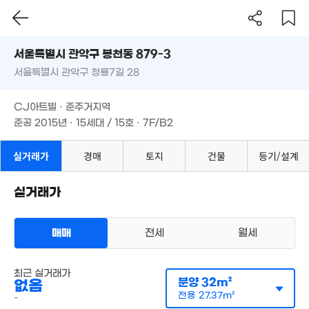
120억
'26. 03
월 7
서울시 관악구 봉천동 879-3
27m
서울특별시 관악구 청룡7길 28
월 66만
도로명
1.36억
34m²
서울특별시 관악구 봉천동 879-3
필터
47억
26m²
매물 탐색
CJ아트빌 · 준주거지역
'26. 06
월 67만
서울특별시 관악구 청룡7길 28
준공 2015년 · 15세대 / 15호 · 7F/B2
28m²
월 115만
1.05억
35m²
25m²
CJ아트빌 · 준주거지역
월 60만
준공 2015년 · 15세대 / 15호 · 7F/B2
25m²
25.4억
매물
40.7억
'18. 11
실거래가
경매
토지
건물
등기/설계
'21. 06
월 78
46억
22억
34m²
'26. 07
'25. 11
월 29만
실거래가
29m²
4.
26.5억
월 47만
월 78만
118
'19. 04
27m²
32m²
매매
전세
월세
월 47만
2.2억
19m²
월 19만
93m²
다세대
19m²
월세 1억 5000만원/38만원
최근 실거래가
실거래
분양
32m²
없음
공급
37m²
/
전용
29m²
계약일 '26. 05
월 58만
21.5억
전용
27.37m²
-
19m²
6,200만
'16. 04