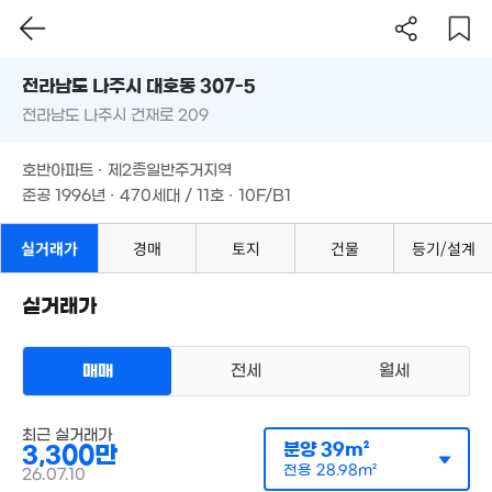
'25. 05
'13. 03
전라남도 나주시 대호동 307-5
전라남도 나주시 건재로 209
도로명
2,500만
'24. 12
전라남도 나주시 대호동 307-5
필터
매물 탐색
6,600만
900만
호반아파트 · 제2종일반주거지역
'20. 01
'17. 12
전라남도 나주시 건재로 209
준공 1996년 · 470세대 / 11호 · 10F/B1
900만
호반아파트 · 제2종일반주거지역
8,200만
'17. 11
준공 1996년 · 470세대 / 11호 · 10F/B1
'24. 11
실거래가
경매
토지
건물
등기/설계
5,000만
'17. 01
실거래가
매매
전세
월세
아파트
매매 3300만원
최근 실거래가
실거래
12만
공급
39m²
/
전용
29m²
분양
39m²
3,300만
'20. 05
계약일 '26. 07
전용
28.98m²
26.07.10