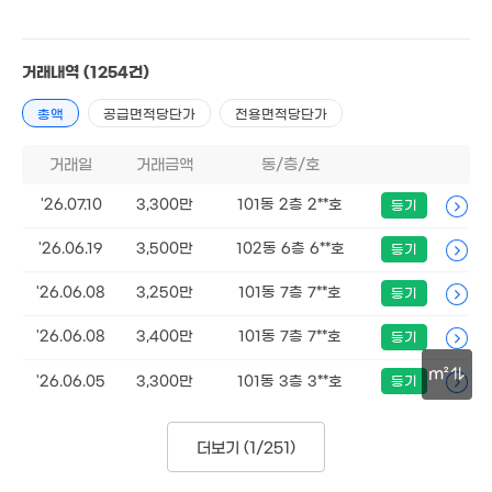
거래내역
(1254건)
총액
공급면적당단가
전용면적당단가
2.78억
1억
'16. 05
'14. 07
거래일
거래금액
동/층/호
'26.07.10
3,300만
101동 2층 2**호
등기
2.2억
'21. 10
'26.06.19
3,500만
102동 6층 6**호
등기
1.34억
'17. 02
'26.06.08
3,250만
101동 7층 7**호
등기
'26.06.08
3,400만
101동 7층 7**호
등기
3.7억
'21. 04
m²
'26.06.05
3,300만
101동 3층 3**호
등기
30m
8.43억
7,630만
'21. 05
'21. 04
더보기 (
1/251
)