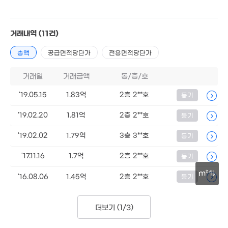
1.
1.55억
6.35억
'11. 
'18. 04
'21. 08
1.8억
거래내역
(11건)
3.3억
1.
'16. 11
'16. 05
31
1억
총액
공급면적당단가
전용면적당단가
45m²
1.35억
1.33억
거래일
거래금액
동/층/호
62m²
102m²
6,000만
'24. 04
'19.05.15
1.83억
2층 2**호
등기
'19.02.20
1.81억
2층 2**호
등기
'19.02.02
1.79억
3층 3**호
등기
'17.11.16
1.7억
2층 2**호
등기
m²
'16.08.06
1.45억
2층 2**호
등기
30m
더보기 (
1/3
)