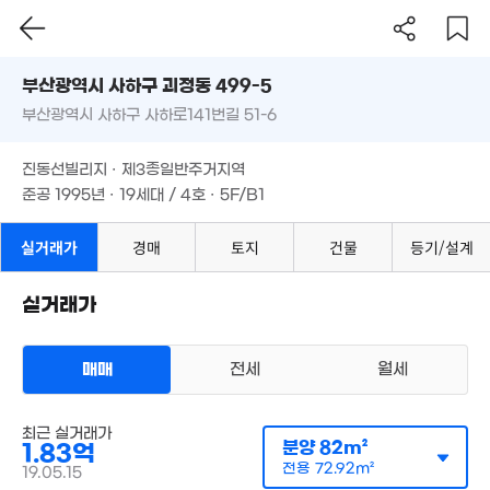
4.
'16
6.78억
부산시 사하구 괴정동 499-5
5.44억
'25. 05
3.4억
'25. 04
부산광역시 사하구 사하로141번길 51-6
도로명
'14. 01
부산광역시 사하구 괴정동 499-5
필터
매물 탐색
1.29억
진동선빌리지 · 제3종일반주거지역
2.53억
56m²
부산광역시 사하구 사하로141번길 51-6
준공 1995년 · 19세대 / 4호 · 5F/B1
'17. 07
2.15억
7.37억
'10. 05
'25. 05
진동선빌리지 · 제3종일반주거지역
준공 1995년 · 19세대 / 4호 · 5F/B1
2.24억
59m²
1.5억
실거래가
경매
토지
건물
등기/설계
4.1억
68m²
'19. 06
3.38억
실거래가
86m²
2.5억
'11. 04
1.02억
3.3억
29m²
'24. 06
매매
전세
월세
3.13억
'17. 11
4.25억
아파트
'25. 03
최근 실거래가
매매 1억 8300만원
실거래
분양
82m²
1.83억
공급
82m²
/
전용
73m²
5.55억
계약일 '19. 05
.6억
전용
72.92m²
19.05.15
'19. 08
8. 05