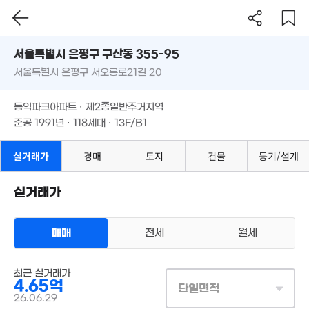
3억
서울시 은평구 구산동 355-95
1.1
75m²
47
4.35억
서울특별시 은평구 서오릉로21길 20
도로명
'17. 03
서울특별시 은평구 구산동 355-95
필터
매물 탐색
1.4억
동익파크아파트 · 제2종일반주거지역
2.4억
서울특별시 은평구 서오릉로21길 20
63m²
4.05억
72m²
준공 1991년 · 118세대 · 13F/B1
57m²
8,500만
1.38억
동익파크아파트 · 제2종일반주거지역
26m²
42m²
준공 1991년 · 118세대 · 13F/B1
2.6억
48m²
1.92억
경매
61m²
5억
실거래가
경매
토지
건물
등기/설계
'17. 06
실거래가
1.5억
45m²
4.65억
102m²
매매
전세
월세
아파트
매매 4억 9000만원
최근 실거래가
실거래
공급
103m²
/
전용
85m²
4.65억
단일면적
2.87억
계약일 '26. 06
1.5억
26.06.29
78m²
64m²