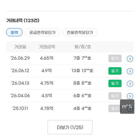
2.7억
1.83억
60m²
3.6억
35m²
1.92억
114m²
44m²
거래내역
(123건)
2
4.45억
50m
9,900만
65m²
51m²
총액
공급면적당단가
전용면적당단가
2억
2.38억
38m²
84m²
9,300만
1.9
거래일
거래금액
동/층/호
35m²
43
2.8억
58m²
'26.06.29
4.65억
7층 7**호
등기
2.2억
90m²
2.02억
1.09억
경매
55m²
'26.06.12
4.9억
13층 13**호
등기
30m²
2.09억
35m²
1.4억
'26.04.13
4.75억
8층 8**호
등기
61m²
4,500만
'25. 02
'26.04.06
4.5억
6층 6**호
등기
4.81억
83m²
2.37억
1.64억
경매
m²
40m²
'25.10.11
4.78억
4층 4**호
등기
35m²
1.94억
30m
55m²
더보기 (
1/25
)