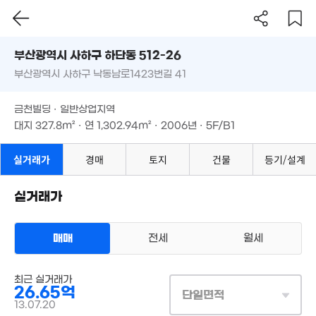
1.51억
3.55억
98m²
'15. 04
4.15억
부산시 사하구 하단동 512-26
'18. 03
월 25만
25억
부산광역시 사하구 낙동남로1423번길 41
도로명
27m²
'25. 09
부산광역시 사하구 하단동 512-26
필터
매물 탐색
금천빌딩 · 일반상업지역
6,360만
부산광역시 사하구 낙동남로1423번길 41
대지
327.8m²
· 연
1,302.94m²
· 2006년 · 5F/B1
24m²
1.38억
59m²
1.88억
금천빌딩 · 일반상업지역
월 40만
289만
104m²
35m²
대지
327.8m²
· 연
1,302.94m²
· 2006년 · 5F/B1
'21. 10
5,700만
실거래가
경매
토지
건물
등기/설계
39m²
8,800만
7.02억
49m²
30.45
1.8억
'21. 10
'10. 11
51m²
실거래가
1.25억
62m²
매매
전세
월세
14.5억
'14. 08
2.87억
상업용건물
138m²
최근 실거래가
매매 26억 6500만원
30억
실거래
26.65억
4.84억
대지
328m²
/
연
1,303m²
'26. 03
단일면적
물
'14. 08
계약일 '13. 07
13.07.20
29.2억
160억