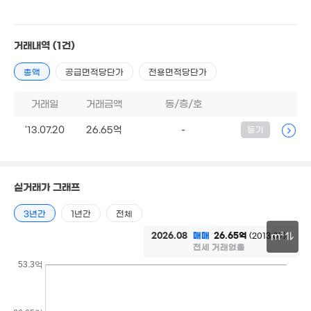
'14. 05
'21. 07
 29만
0m²
12억
'20. 08
5,500만
거래내역
(1건)
26m²
총액
공급면적당단가
전용면적당단가
7,100만
25억
월 52만
46m²
9억
'16. 01
36m²
거래일
거래금액
동/층/호
'06. 03
42억
'13.07.20
26.65억
-
등기
'24. 06
29억
'21. 03
2.12억
48억
1.3억
실거래가 그래프
0m²
'25. 12
68m²
3년간
1년간
전체
38.9억
2026.08
매매
26.65억
(2013.07)
m²
'20. 06
전세 거래없음
30m
53.3억