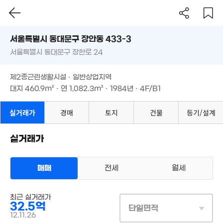
45
105m²
매물
'15.
서울시 동대문구 장안동 433-3
105억
42억
매물
'16. 10
'25. 08
서울특별시 동대문구 장한로 24
도로명
53.5억
서울특별시 동대문구 장안동 433-3
27.8억
7.6억
필터
매물 탐색
18억
'16. 06
'08. 09
107m²
제2종근린생활시설 · 일반상업지역
'14. 12
서울특별시 동대문구 장한로 24
대지
460.9m²
· 연
1,082.3m²
· 1984년 · 4F/B1
월 84만
35m²
제2종근린생활시설 · 일반상업지역
56.5억
4.2억
대지
460.9m²
· 연
1,082.3m²
· 1984년 · 4F/B1
'23. 06
111m²
2.28억
64.2억
41m²
실거래가
경매
토지
건물
등기/설계
'26. 07
12.55억
실거래가
'09. 05
00억
매매
전세
월세
1.03억
4. 04
27m²
5억
35억
상업용건물
76m²
'25. 08
최근 실거래가
1억
매매 32억 5000만원
실거래
32.5억
34m²
대지
461m²
/
연
1,082m²
단일면적
계약일 '12. 11
12.11.26
12.3억