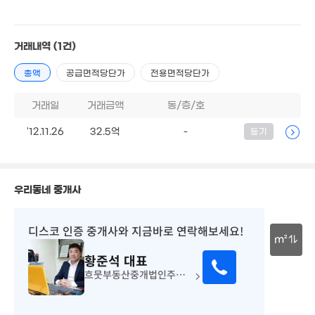
'15. 05
230억
'26. 08
98억
4.7억
거래내역
(1건)
'16. 12
85m²
7.7억
총액
공급면적당단가
전용면적당단가
107억
106m²
'26. 08
거래일
거래금액
동/층/호
101.5억
매물
'21. 07
'12.11.26
32.5억
-
등기
62억
'09. 07
35억
'14. 05
우리동네 중개사
125억
'26. 08
디스코 인증 중개사
와 지금바로 연락해보세요!
2.
m²
31
황준석
대표
30m
흐뭇부동산중개법인주식회사