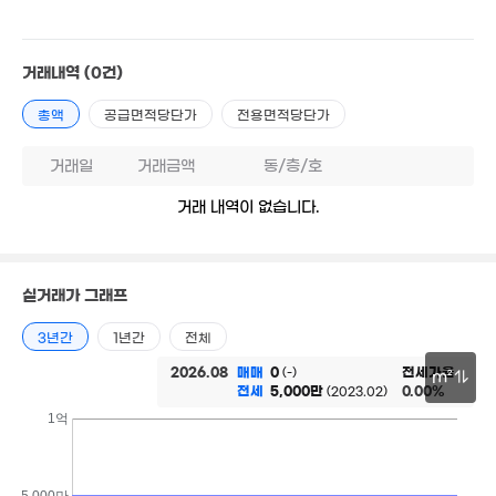
월 36만
월 29만
16m²
21m²
거래내역
(0건)
6,200만
월 31만
19m²
월 41만
29m²
총액
공급면적당단가
전용면적당단가
39m²
4.4억
2.3억
월 32만
'21. 11
102m²
월 38만
거래일
거래금액
71m²
동/층/호
27m²
월 40만
거래 내역이 없습니다.
월 33만
30m²
18m²
7,000만
20m²
81.8억
15억
2.92억
2.77억
'20. 09
'19. 12
실거래가 그래프
'10. 11
81m²
3년간
1년간
전체
2026.08
매매
0
전세가율
(-)
m²
8억
전세
5,000만
0.00%
(2023.02)
12억
27.6억
24억
'08. 07
'10. 12
'25. 12
'14. 05
30m
1억
1.71억
3.4억
1.9억
'08. 09
'15. 05
82m²
5,000만