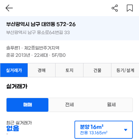
24m²
6.4억
7,240만
부산시 남구 대연동 572-26
'25. 05
22m²
7,640만
부산광역시 남구 용소로64번길 33
도로명
22m²
부산광역시 남구 대연동 572-26
필터
매물 탐색
19.7억
3.1억
월 30만
솔푸른1 · 제2종일반주거지역
'17. 02
'20. 01
부산광역시 남구 용소로64번길 33
48m²
준공 2013년 · 22세대 · 5F/B0
월 10만
20m²
월 29만
3,756만
4.99
19m²
솔푸른1 · 제2종일반주거지역
21m²
1.93억
'23. 0
'16. 09
1.1억
준공 2013년 · 22세대 · 5F/B0
9,890만
1.4억
52m²
30m²
54m²
8,54
21m
실거래가
경매
토지
9억
건물
등기/설계
월 32만
3.7억
1.53억
'08. 01
월 38만
21m²
'24. 06
74m²
21m²
실거래가
8,147만
월 30만
월 24만
월 31만
29m²
21m²
24m²
17m²
매매
전세
월세
5.45억
1.7억
'24. 10
83m²
다세대
최근 실거래가
월세 1900만원/25만원
실거래
분양
16m²
없음
월 50만
공급
18m²
/
전용
15m²
6,200만
1.19억
1.8억
계약일 '26. 02
38m²
전용
13.165m²
21m²
-
73m²
82m²