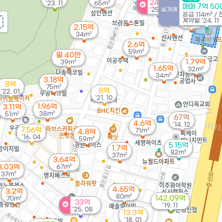
24.3억
'23. 11
65m²
매매 7억 5
'25. 08
실거래
공급
114m²
/
5.2억
계약일 '24. 11
78m²
2.15억
34m²
2.6억
59m²
월 40만
1.79억
39m²
1.65억
32m²
34m²
3.18억
8억
75m²
8억
'22. 01
'21. 10
1.96억
3.11억
38m²
51m²
67억
4.6억
'14. 12
7.56억
71m²
4.8억
'16. 04
59m²
5.15억
1.7억
82m²
37m²
3.64억
3.03억
67m²
37m²
4.65억
3.2억
80m²
142.09억
70m²
33억
'19. 11
'25. 08
13.3억
'18. 01