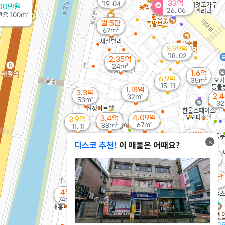
33억
'19. 04
000만원
'26. 06
전용
100m²
월 5만
67m²
8.99억
'18. 02
2.35억
24m²
1.6억
6.9억
35m²
'15. 11
1.18억
3.3억
2.
32m²
53m²
32
4.09억
3.4억
3.9억
67m²
88m²
'11. 11
1.9억
디스코 추천!
이 매물은 어때요?
38m²
3억
64m²
1.6억
35m²
3.59억
83m²
월 70만
34m²
4억
74m²
월 74만
4.13억
40m²
44m²
4.13억