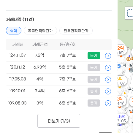
거래내역
(11건)
총액
공급면적당단가
전용면적당단가
거래일
거래금액
동/층/호
2억
51m²
'24.11.07
7.5억
7층 7**호
등기
'20.11.12
6.93억
5층 5**호
등기
6억
'17.05.08
4억
7층 7**호
등기
'21. 07
'09.10.01
3.4억
6층 6**호
등기
2억
'09.08.03
3억
6층 6**호
등기
34m²
5.5억
더보기 (
1/3
)
'13. 05