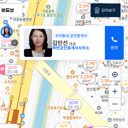
79
2.3억
2.3억
로드뷰
단지보기
62m²
61m²
16억
15억
'26. 08
우리동네 공인중개사
'24. 06
김민선
100억
대표
'26. 08
파란공인중개사사무소
2.88억
70m²
4억
54m²
2.1억
45억
81m²
'25. 08
2.25억
3.18억
44m²
5.4
30m²
'15. 
4.6억
만
30억
'16. 06
'24. 03
14억