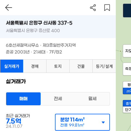
서울특별시 은평구 신사동 337-5
서울특별시 은평구 증산로 400
6호선새절역사무소 · 제3종일반주거지역
지
준공 2003년 · 21세대 · 7F/B2
실거래가
경매
토지
건물
등기/설계
측
실거래가
평
m
매매
전세
월세
총
단
최근 실거래가
분양
114m²
7.5억
전용
99.81m²
24.11.07