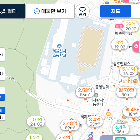
필터
매물만 보기
지도
29억
매물
'20. 10
8억
'19. 02
도
5.14억
정
'16. 03
2.53억
월 70만
86m²
80m²
2
월 48
액
18m²
가
1.01억
3.4억
3.48억
'24. 05
53m²
6.4억
89m²
106m²
1.6억
2.4억
아파트