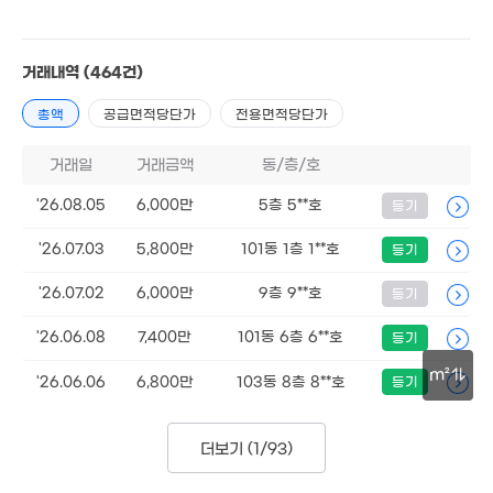
2,640만
'10. 11
거래내역
(464건)
총액
공급면적당단가
전용면적당단가
거래일
거래금액
동/층/호
'26.08.05
6,000만
5층 5**호
등기
'26.07.03
5,800만
101동 1층 1**호
등기
'26.07.02
6,000만
9층 9**호
등기
1,000만
'26.06.08
7,400만
101동 6층 6**호
등기
'20. 04
m²
'26.06.06
6,800만
103동 8층 8**호
등기
1,00
'20. 
30m
더보기 (
1/93
)