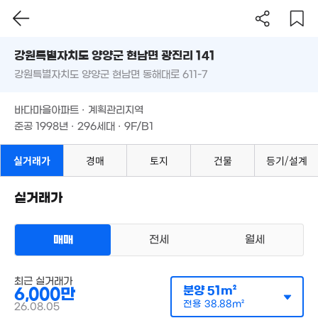
강원특별자치도 양양군 현남면 광진리 141
강원특별자치도 양양군 현남면 동해대로 611-7
도로명
강원특별자치도 양양군 현남면 광진리 141
필터
매물 탐색
바다마을아파트 · 계획관리지역
강원특별자치도 양양군 현남면 동해대로 611-7
준공 1998년 · 296세대 · 9F/B1
710만
5. 10
바다마을아파트 · 계획관리지역
준공 1998년 · 296세대 · 9F/B1
실거래가
경매
토지
건물
등기/설계
실거래가
1,500만
'24. 11
매매
전세
월세
250만
아파트
'10. 11
매매 6000만원
실거래
최근 실거래가
공급
51m²
/
전용
39m²
분양
51m²
6,000만
계약일 '26. 08
전용
38.88m²
26.08.05