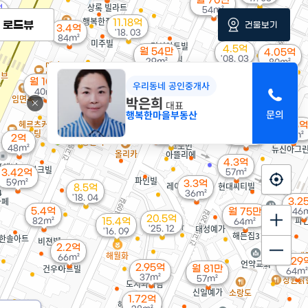
월 70만
억
54m²
1
11.18억
로드뷰
건물보기
3.4억
'18. 03
84m²
4.5억
월 54만
4.05억
'08. 03
29m²
80m²
월 10만
우리동네 공인중개사
5.25억
40m²
박은희
61m²
대표
행복한마을부동산
월 2만
3.28억
3.55억
8.35억
40m²
2.86억
92m²
'06. 11
2억
'26. 05
46m²
48m²
4.3억
3.42억
57m²
59m²
3.3억
8.5억
36m²
'18. 04
3.2
5.4억
월 75만
46
20.5억
82m²
15.4억
64m²
'25. 12
'16. 09
2.2억
66m²
2.29
2.95억
월 81만
64m²
37m²
57m²
1.72억
만