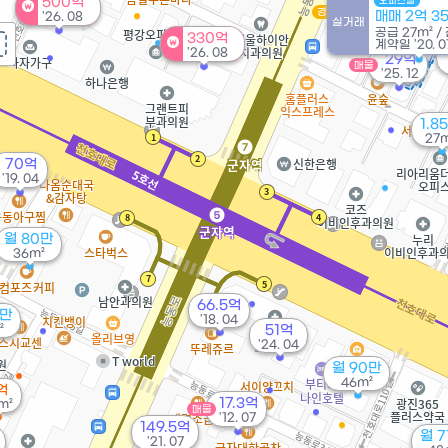
500억
오피스텔
3.97억
경매
50m²
매매 2억 3
'26. 08
43m²
실거래
공급
27m²
/
330억
계약일 '20. 0
'26. 08
29억
매물
'25. 12
1.8
27
70억
'19. 04
월 80만
36m²
66.5억
5만
'18. 04
²
51억
'24. 04
월 90만
46m²
억
17.3억
m²
매물
'12. 07
149.5억
월 
'21. 07