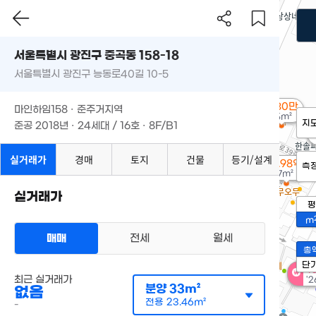
서울특별시 광진구 중곡동 158-18
서울특별시 광진구 능동로40길 10-5
월 30만
마인하임158 · 준주거지역
55m²
지
준공 2018년 · 24세대 / 16호 · 8F/B1
실거래가
경매
토지
건물
등기/설계
5.98억
측
매물
57m²
실거래가
평
m
매매
전세
월세
총
단
1
최근 실거래가
'2
분양
33m²
없음
전용
23.46m²
-