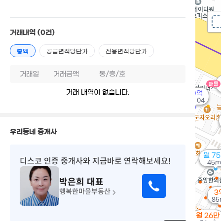
거래내역
(0건)
총액
공급면적당단가
전용면적당단가
거래일
거래금액
동/층/호
매물
거래 내역이 없습니다.
90억
매물
'26. 04
우리동네 중개사
월 7
디스코 인증 중개사
와 지금바로 연락해보세요!
45m
박은희
대표
행복한마을부동산
3
85
월 26만