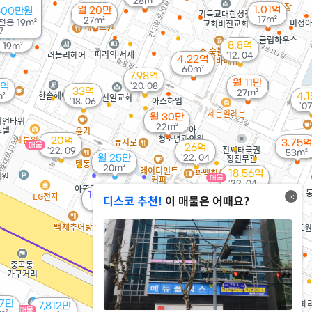
28m²
1.01억
월 20만
500만원
17m²
27m²
전용
19m²
7
1.07억
8.8억
19m²
'12. 04
4.22억
60m²
7.98억
월 11만
5억
'20. 08
33억
27m²
4.
m²
'18. 06
'07
월 30만
22m²
20억
3.75억
매물
26억
'22. 09
53m²
월 25만
'22. 04
20m²
18.56억
매물
'22. 04
100.3억
디스코 추천!
이 매물은 어때요?
'19. 06
68.5억
'06. 02
7.95억
'19. 12
77만
7,812만
매물