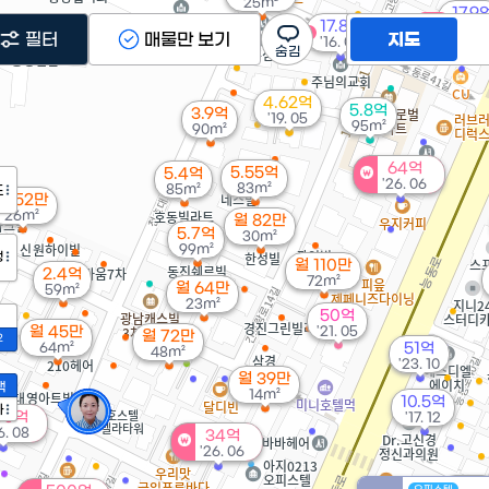
25m²
17.9
매물
17.8억
'06. 1
매물
필터
매물만 보기
지도
'16. 07
4.62억
5.8억
3.9억
'19. 05
95m²
90m²
64억
5.55억
5.4억
'26. 06
83m²
85m²
도
월 52만
26m²
월 82만
5.7억
30m²
99m²
정
월 110만
2.4억
72m²
월 64만
59m²
23m²
50억
월 45만
'21. 05
월 72만
2
64m²
51억
48m²
'23. 10
월 39만
액
14m²
10.5억
가
00억
'17. 12
6. 08
34억
'26. 06
월 8