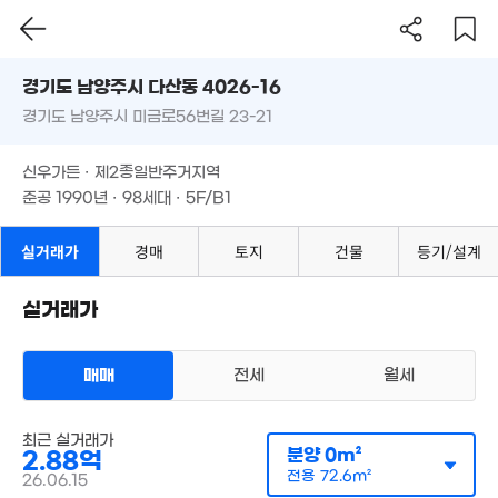
경기도 남양주시 다산동 4026-16
경기도 남양주시 미금로56번길 23-21
8.97억
도로명
115m²
경기도 남양주시 다산동 4026-16
필터
매물 탐색
신우가든 · 제2종일반주거지역
경기도 남양주시 미금로56번길 23-21
준공 1990년 · 98세대 · 5F/B1
신우가든 · 제2종일반주거지역
준공 1990년 · 98세대 · 5F/B1
실거래가
경매
토지
건물
등기/설계
실거래가
매매
전세
월세
6.3억
109m²
아파트
최근 실거래가
매매 2억 8800만원
분양
0m²
2.88억
실거래
공급
0m²
/
전용
73m²
전용
72.6m²
26.06.15
계약일 '26. 06