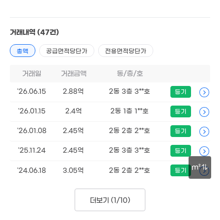
4.55억
76m²
1.56억
거래내역
(47건)
57m²
총액
공급면적당단가
전용면적당단가
12억
'26. 04
1,000만
'14. 06
.45억
거래일
거래금액
동/층/호
22. 02
2.43억
'26.06.15
2.88억
2동 3층 3**호
등기
4.1억
1.93
49m²
'15. 04
47m
1.25억
55m²
'26.01.15
2.4억
2동 1층 1**호
등기
2.4억
2.05억
1.4
85m²
53m²
'26.01.08
2.45억
2동 2층 2**호
63m
등기
12억
'25.11.24
2.45억
2동 3층 3**호
등기
'14. 11
m²
'24.06.18
3.05억
2동 2층 2**호
등기
1.29억
55m²
30m
2.4억
45m²
더보기 (
1/10
)