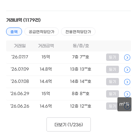
5.65
84m²
거래내역
(1179건)
1억
'16. 02
총액
공급면적당단가
전용면적당단가
4.
거래일
거래금액
동/층/호
52
1.47억
'26.07.17
15억
7층 7**호
등기
52m²
5.03억
57m²
4.
'26.07.09
14.8억
13층 13**호
등기
55
7.3억
83m²
'26.07.08
14.4억
14층 14**호
등기
월 26만
1.64억
45m²
41m²
'26.06.29
15억
8층 8**호
등기
1.9억
m²
'26.06.26
14.6억
12층 12**호
등기
51m²
3.9억
114m²
100m
7.65억
10억
90m²
126m²
더보기 (
1/236
)
3.3억
36m²