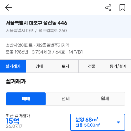
'10. 08
29.3억
서울시 마포구 성산동 446
'15. 10
서울특별시 마포구 월드컵북로 260
도로명
8.25억
7.55억
3,200억
89m²
물
110m²
서울특별시 마포구 성산동 446
필터
'24. 08
매물 탐색
성산시영아파트 · 제3종일반주거지역
서울특별시 마포구 월드컵북로 260
준공 1986년 · 3,734세대 / 64호 · 14F/B1
8.75억
109m²
9억
성산시영아파트 · 제3종일반주거지역
82m²
778.49억
준공 1986년 · 3,734세대 / 64호 · 14F/B1
12억
'13. 04
0m²
실거래가
경매
토지
건물
등기/설계
아파트
매매 15억
실거래가
실거래
공급
68m²
/
전용
50m²
계약일 '26. 07
14.4억
112m²
매매
전세
월세
9.85억
115m²
최근 실거래가
5,500만
분양
68m²
15억
14m²
11.6억
전용
50.03m²
26.07.17
110m²