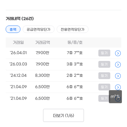
4.87억
37m²
1억
100m²
23.8억
4,600만
13m²
'19. 01
경매
20m²
거래내역
(26건)
2.62억
월 35만
2.34억
경매
경매
49m²
37m²
총액
공급면적당단가
전용면적당단가
39m²
2.42억
거래일
거래금액
동/층/호
70m²
7,500만
2억
23m²
'26.04.01
7,900만
7층 7**호
등기
28m²
월 50만
43m²
'26.03.03
7,900만
3층 3**호
등기
월 10만
월 124만
22m²
'24.12.04
8,300만
2층 2**호
등기
0m²
2.41억
1.8억
월 55만
'21.04.09
6,500만
6층 6**호
등기
67m²
50m²
39m²
1.05
47m
1.85억
m²
1.76억
'21.04.09
6,500만
6층 6**호
등기
45m²
43m²
2.7억
30m
66m²
1.85억
1.6억
41m²
더보기 (
1/6
)
56m²