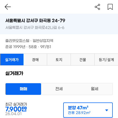
2.68
서울시 강서구 화곡동 24-79
80m²
2.42억
1.4억
1.75억
서울특별시 강서구 화곡로42나길 6-6
도로명
월 26만
52m²
49m²
53m²
29m²
서울특별시 강서구 화곡동 24-79
필터
매물 탐색
줄리엣오피스텔 · 일반상업지역
1.78억
1.46억
서울특별시 강서구 화곡로42나길 6-6
78m²
준공 1999년 · 58호 · 9F/B1
23m²
29.05억
줄리엣오피스텔 · 일반상업지역
1.25억
매물
'12. 06
41m²
1.4억
 90만
준공 1999년 · 58호 · 9F/B1
33m²
2m²
월 37만
실거래가
경매
토지
건물
등기/설계
51m²
31억
'26. 06
2억
실거래가
6,500만
47m²
2.
21m²
66m
월 22만
매매
전세
월세
19.6억
28m²
9,000만
경매
'20. 03
42m²
월 30만
1.
3.17억
36m²
오피스텔
최근 실거래가
경매
44
71m²
매매 7900만원
분양
47m²
7,900만
실거래
공급
47m²
/
전용
29m²
전용
28.92m²
26.04.01
계약일 '26. 04
월 5만