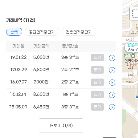
거래내역
(11건)
총액
공급면적당단가
전용면적당단가
1.16
거래일
거래금액
동/층/호
66m²
'19.01.22
5,000만
3층 3**호
등기
'17.03.29
6,800만
2층 2**호
등기
'16.07.07
7,000만
2층 2**호
등기
'15.12.14
8,600만
1층 1**호
등기
'15.05.09
6,450만
3층 3**호
등기
더보기 (
1/3
)