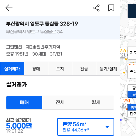
부산광역시 영도구 동삼동 328-19
부산광역시 영도구 동삼남로 34
그린맨션 · 제2종일반주거지역
2.67억
지
준공 1981년 · 30세대 · 3F/B1
'21. 03
2.
실거래가
경매
토지
건물
등기/설계
91
측
실거래가
평
m
2억
매매
전세
월세
83m²
총
단
최근 실거래가
분양
56m²
5,000만
전용
44.36m²
19.01.22