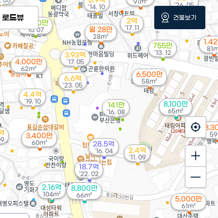
8.9억
. 05
91m²
'26. 05
'14. 10
로드뷰
건물보기
2억
6,200만
'17. 11
월 28만
'10. 07
28m²
1.4
755만
81m
'13. 12
3.93억
4,000만
'17. 05
62m²
6,500만
6.6억
58m²
'23. 05
4.4억
'19. 10
8,100만
141만
65m²
'16. 08
8,3
6억
59
3,400만
09
60m²
28.5억
2.4억
'16. 04
'11. 09
18.7억
'22. 02
2.16억
8,800만
104m²
66m²
5,000만
61m²