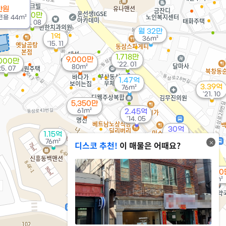
00만
만원
m²
700만
전용
44m²
'21. 08
월 32만
1억
36m²
'15. 11
1,718만
9,000만
,000만
'22. 01
80m²
25. 07
1.47억
3.39억
76m²
'21. 10
5,350만
61m²
2.45억
'14. 05
30억
1.15억
'15. 10
76m²
디스코 추천!
이 매물은 어때요?
3,000
2.25억
0m²
101m²