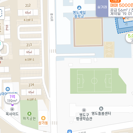
다세대
8,0
매매 5000
실거래
84
공급
56m²
/
계약일 '19. 01
5
'
억
1억
119m²