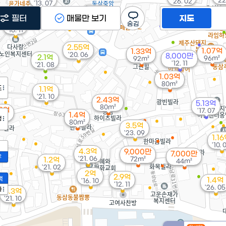
'22
'26. 02
'13. 07
2.87억
필터
매물만 보기
지도
'25. 12
1.5억
'16. 11
2.55억
1.07억
1.33억
'20. 06
8,000만
2.1억
96m²
92m²
'12. 11
'21. 08
1.03억
80m²
도
1.1억
'21. 10
2.43억
5.13억
80m²
32억
'17. 07
1.4억
m²
정
80m²
3.5억
'23. 09
1.1
'10. 
4.3억
9,000만
7,000만
2
'21. 06
72m²
1.2억
44m²
'21. 02
2억
2.9억
액
1.4억
'16. 10
'12. 11
'26. 05
가
3.3억
'21. 10