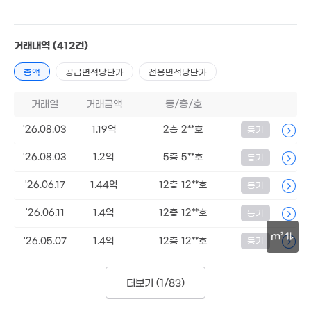
거래내역
(412건)
총액
공급면적당단가
전용면적당단가
거래일
거래금액
동/층/호
'26.08.03
1.19억
2층 2**호
등기
'26.08.03
1.2억
5층 5**호
등기
'26.06.17
1.44억
12층 12**호
등기
'26.06.11
1.4억
12층 12**호
등기
m²
'26.05.07
1.4억
12층 12**호
등기
30m
더보기 (
1/83
)