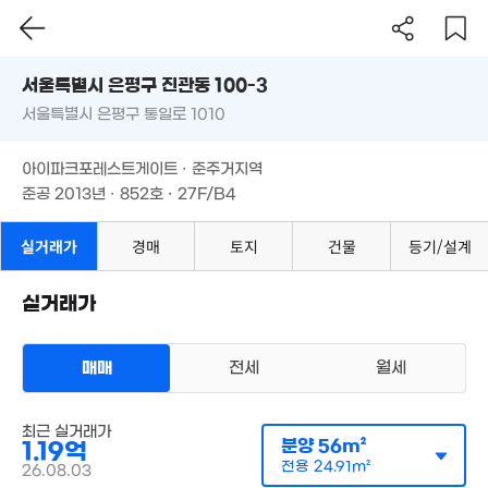
서울시 은평구 진관동 100-3
서울특별시 은평구 통일로 1010
도로명
서울특별시 은평구 진관동 100-3
1.1억
필터
매물 탐색
아이파크포레스트게이트 · 준주거지역
51m²
서울특별시 은평구 통일로 1010
준공 2013년 · 852호 · 27F/B4
아이파크포레스트게이트 · 준주거지역
준공 2013년 · 852호 · 27F/B4
실거래가
경매
토지
건물
등기/설계
1.08억
50m²
실거래가
매매
전세
월세
오피스텔
매매 1억 2000만원
실거래
공급
56m²
/
전용
25m²
최근 실거래가
계약일 '26. 08
분양
56m²
1.19억
전용
24.91m²
26.08.03