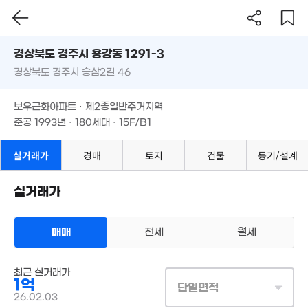
경상북도 경주시 용강동 1291-3
경상북도 경주시 승삼2길 46
도로명
경상북도 경주시 용강동 1291-3
필터
매물 탐색
보우근화아파트 · 제2종일반주거지역
경상북도 경주시 승삼2길 46
준공 1993년 · 180세대 · 15F/B1
보우근화아파트 · 제2종일반주거지역
9,000만
준공 1993년 · 180세대 · 15F/B1
82m²
실거래가
경매
토지
건물
등기/설계
실거래가
매매
전세
월세
아파트
매매 1억
최근 실거래가
실거래
공급
83m²
/
전용
66m²
1억
단일면적
계약일 '26. 02
26.02.03