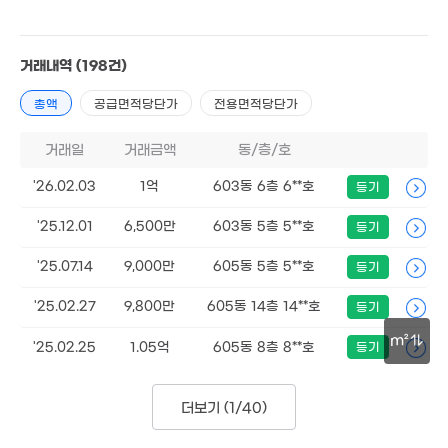
거래내역
(198건)
총액
공급면적당단가
전용면적당단가
거래일
거래금액
동/층/호
'26.02.03
1억
603동 6층 6**호
등기
'25.12.01
6,500만
603동 5층 5**호
등기
'25.07.14
9,000만
605동 5층 5**호
등기
'25.02.27
9,800만
605동 14층 14**호
등기
m²
'25.02.25
1.05억
605동 8층 8**호
등기
30m
더보기 (
1/40
)