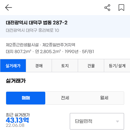
대전시 대덕구 법동 287-2
대전광역시 대덕구 중리북로 10
도로명
대전광역시 대덕구 법동 287-2
필터
매물 탐색
제2종근린생활시설 · 제2종일반주거지역
대전광역시 대덕구 중리북로 10
대지
807.2m²
· 연
2,805.2m²
· 1990년 · 5F/B1
제2종근린생활시설 · 제2종일반주거지역
대지
807.2m²
· 연
2,805.2m²
· 1990년 · 5F/B1
실거래가
경매
토지
건물
등기/설계
실거래가
매매
전세
월세
상업용건물
최근 실거래가
매매 43억 1300만원
실거래
43.13억
대지
807m²
/
연
2,805m²
단일면적
계약일 '22. 06
22.06.08
12.4억