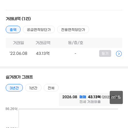
'23. 09
5.6억
'18. 09
8.5억
거래내역
(1건)
'15. 01
2.97억
총액
공급면적당단가
전용면적당단가
10.8억
'26. 05
2.8억
'21. 05
'20. 12
거래일
거래금액
동/층/호
3.2억
'22. 11
'22.06.08
43.13억
-
등기
3.65억
'25. 04
10억
'20. 03
실거래가 그래프
3억
'25. 06
21.59억
'23. 07
3년간
1년간
전체
2.99억
'20. 04
2026.08
매매
43.13억
(2022.06)
m²
2.25억
전세 거래없음
'12. 07
2.3억
30m
86.26억
'14. 08
1.5억
9.
'07. 11
'22.
2.34억
'15. 07