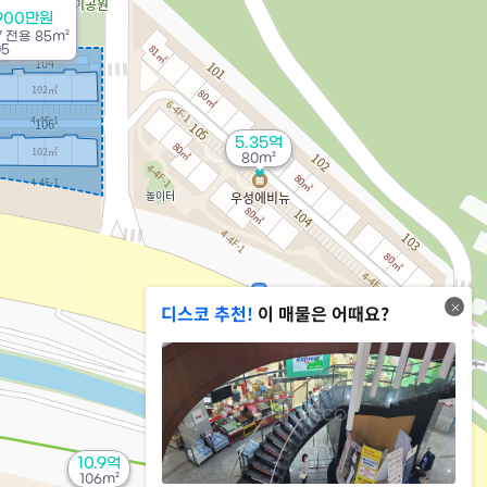
900만원
/
전용
85m²
05
5.35억
80m²
디스코 추천!
이 매물은 어때요?
1.33억
'15. 07
10.9억
106m²