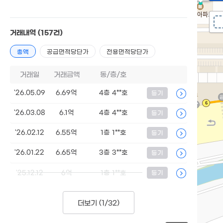
거래내역
(157건)
총액
공급면적당단가
전용면적당단가
거래일
거래금액
동/층/호
'26.05.09
6.69억
4층 4**호
등기
'26.03.08
6.1억
4층 4**호
등기
'26.02.12
6.55억
1층 1**호
등기
'26.01.22
6.65억
3층 3**호
등기
'25.12.12
6억
1층 1**호
등기
더보기 (
1/32
)