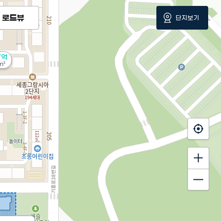
로드뷰
단지보기
7억
m²