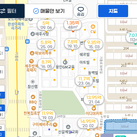
4.87억
필터
매물만 보기
지도
'10. 12
1.35억
5억
48m²
'09. 06
7.0
112
7.8억
5.8억
9.35억
'19. 10
'25. 09
'15. 03
도
8.1억
'16. 05
정
11.7억
'23. 06
2
13.95억
'21. 04
액
11.9억
가
'19. 03
14.95억
'20. 02
지
지