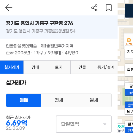
경기도 용인시 기흥구 구갈동 276
경기도 용인시 기흥구 기흥로38번길 54
안골마을롯데캐슬 · 제1종일반주거지역
지
준공 2005년 · 1가구 / 99세대 · 4F/B0
실거래가
경매
토지
건물
등기/설계
측
실거래가
평
m
매매
전세
월세
총
단
최근 실거래가
6.69억
단일면적
필
6.98억
26.05.09
단
78m²