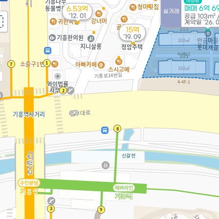
아파트
매매 6억 6
6.53억
실거래
'12. 01
공급
103m²
계약일 '26. 
15억
'19. 09