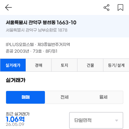
14.58억
45억
서울시 관악구 봉천동 1663-10
11.5억
'21. 07
6. 04
'18. 11
5억
서울특별시 관악구 남부순환로 1878
도로명
매물
'08. 07
11.16억
서울특별시 관악구 봉천동 1663-10
필터
매물 탐색
'21. 01
IPLUS오피스텔 · 제3종일반주거지역
서울특별시 관악구 남부순환로 1878
준공 2003년 · 73호 · 8F/B1
22억
14.5억
월 15만
'26. 04
14.61억
'13. 02
44m²
'26.08.04.
IPLUS오피스텔 · 제3종일반주거지역
28억
'18. 04
준공 2003년 · 73호 · 8F/B1
16억
'24. 05
실거래가
경매
토지
18.7억
건물
등기/설계
매물
'16. 09
32.3억
매물
실거래가
'09. 02
월 75
52m²
월 85만
36m²
매매
전세
월세
38.9억
오피스텔
'21. 04
최근 실거래가
매매 1억 600만원
실거래
1.06억
공급
29m²
/
전용
16m²
단일면적
계약일 '26. 05
26.05.09