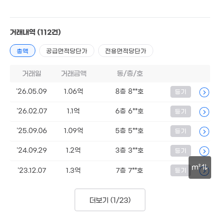
86억
65.8억
거래내역
(112건)
56.75억
'20. 0
매물
'21. 09
'10. 11
총액
공급면적당단가
전용면적당단가
월 
26억
21.7억
경매
12
매물
0m²
'22. 02
거래일
거래금액
동/층/호
17.8억
4.5억
매물
'21. 03
'26.05.09
1.06억
'14. 09
8층 8**호
등기
24억
'24. 02
18.3억
'26.02.07
1.1억
6층 6**호
등기
'07. 12
월 30만
16억
96m²
70억
'25. 06
'26. 08
'25.09.06
1.09억
5층 5**호
등기
5.5억
월 5만
95m²
16m²
'24.09.29
1.2억
3층 3**호
등기
14.7억
m²
'10. 03
14.5억
3
'23.12.07
1.3억
7층 7**호
등기
'17. 06
'20
1.3억
30m
39m²
 75만
26억
더보기 (
1/23
)
매물
55m²
2.5억
'15. 09
64m²