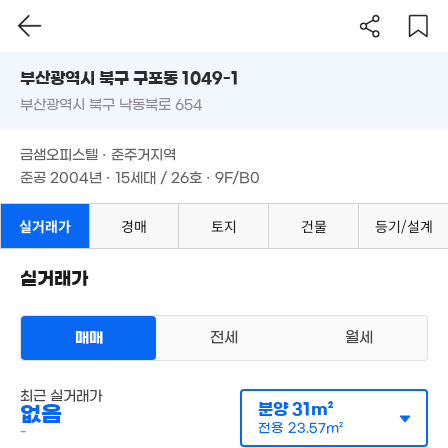
'23. 12
부산시 북구 구포동 1049-1
6,0
1억
부산광역시 북구 낙동북로 654
62
도로명
10억
'18. 02
4,550만
'12. 08
부산광역시 북구 구포동 1049-1
필터
1.86억
매물 탐색
40m²
금샘오피스텔 · 준주거지역
'16. 10
부산광역시 북구 낙동북로 654
.4억
준공 2004년 · 15세대 / 26호 · 9F/B0
1.1억
. 04
1.5억
60m²
92m²
금샘오피스텔 · 준주거지역
준공 2004년 · 15세대 / 26호 · 9F/B0
11.35억
407만
'13. 08
6,900만
3,5
'18. 03
69m²
'21. 
실거래가
경매
토지
건물
등기/설계
2.55억
4,100만
1.47억
'19. 11
46m²
'11. 01
실거래가
3.44억
'19. 11
4.71억
'20. 03
3억
매매
전세
월세
'19. 11
3.5억
'15. 09
8,000만
다세대
45m²
최근 실거래가
월세 400만원/36만원
실거래
분양
31m²
없음
공급
31m²
/
전용
24m²
월 37만
전용
23.57m²
계약일 '26. 04
-
39m²
2,300만
9.9억