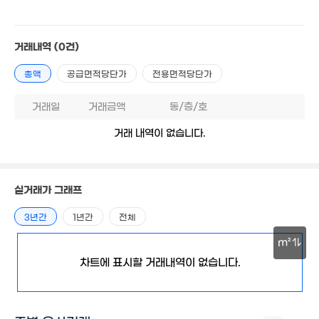
'21. 09
'24. 06
2,500만
1.41억
59m²
'09. 03
거래내역
(0건)
3.52억
1.6억
'21. 08
94m²
총액
공급면적당단가
전용면적당단가
2.9억
'19. 12
16억
거래일
거래금액
동/층/호
'18. 07
6.
'18
거래 내역이 없습니다.
2.3억
'15. 10
1.9
'16. 
1.65억
경매
실거래가 그래프
1.53억
'14. 09
3.3억
'16. 05
'23. 05
9,100만
9,800만
3년간
1년간
전체
47m²
57m²
6,300만
3.7억
48m²
m²
'17. 10
차트에 표시할 거래내역이 없습니다.
30m
4.
2.26억
'24.
4.26억
'06. 11
1.05억
'15. 08
'16. 12