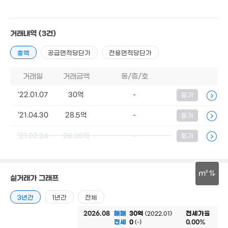
88m²
15.4억
월 105만
'18. 05
3.3억
86m²
거래내역
(3건)
58m²
4.55억
5.5억
3.8억
'06. 01
'18. 05
76m²
총액
공급면적당단가
전용면적당단가
5.6억
81m²
9억
거래일
거래금액
동/층/호
4.08억
'25. 12
6억
90m²
4.05억
77m²
'09. 06
'22.01.07
30억
-
등기
월 5만
'21.04.30
28.5억
-
등기
13.62억
29.68억
85m²
'24. 02
'24. 02
'21.02.24
28.35억
-
등기
2.94억
'24. 02
m²
실거래가 그래프
30m
3년간
1년간
전체
2026.08
매매
30억
전세가율
(2022.01)
전세
0
0.00%
(-)