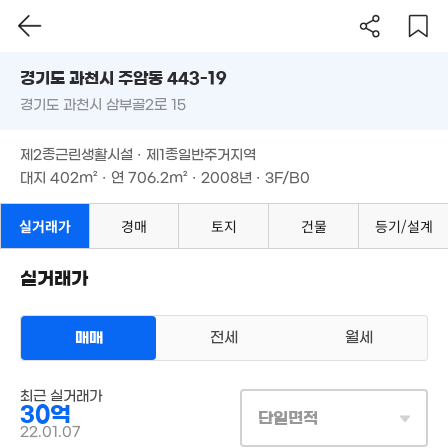
10.17억
경기도 과천시 주암동 443-19
'26. 01
2.9억
경기도 과천시 삼부골2로 15
도로명
57m²
경기도 과천시 주암동 443-19
필터
매물 탐색
제2종근린생활시설 · 제1종일반주거지역
1,245만
경기도 과천시 삼부골2로 15
대지
402m²
· 연
706.2m²
· 2008년 · 3F/B0
'20. 04
제2종근린생활시설 · 제1종일반주거지역
대지
402m²
· 연
706.2m²
· 2008년 · 3F/B0
4.63억
'14. 02
실거래가
경매
토지
건물
등기/설계
6.3
8.67억
15.4억
'12.
'15. 12
'16. 03
실거래가
5.05억
66m²
매매
전세
월세
6.7억
상업용건물
'09. 08
최근 실거래가
매매 30억
실거래
30억
대지
402m²
3.75억
/
연
706m²
단일면적
계약일 '22. 01
78m²
22.01.07
3.3억