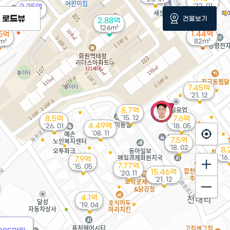
'22. 01
2.25억
'11. 05
로드뷰
건물보기
2.88억
124m²
1.44억
45억
82m²
m²
7.45억
'21. 12
8.7억
'15. 12
8.5억
7.6억
4.49억
'26. 01
'18. 05
'08. 11
7.5억
'18. 02
8.
'16
7.9억
7.77억
'15. 05
15.46억
'20. 11
'21. 12
4.1억
'19. 04