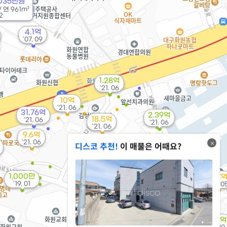
035만원
/
연
961m²
2
4.1억
'07. 09
1.28억
'21. 06
10억
'21. 06
31.76억
2.39억
18.5억
'21. 06
'21. 06
'21. 06
9.6억
20.73억
'21. 06
디스코 추천!
이 매물은 어때요?
4.72억
'21. 06
'21. 12
4.9억
'21. 12
1,000만
8.7
'19. 01
'20. 0
1,000만
'20. 06
1.63억