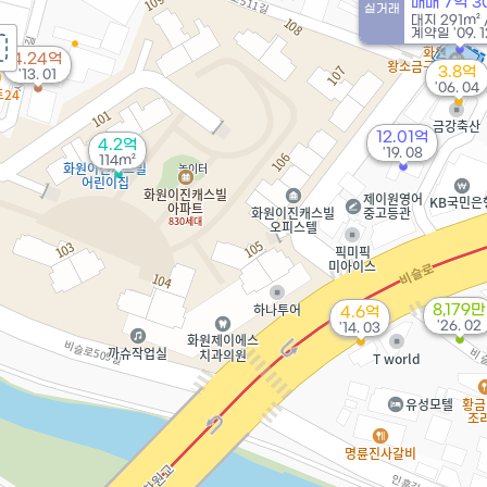
매매 7억 3
실거래
대지
291m²
계약일 '09. 1
4.24억
3.8억
'13. 01
'06. 04
12.01억
4.2억
'19. 08
114m²
8,179만
4.6억
'26. 02
'14. 03