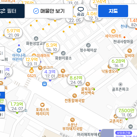
2.94억
7.75억
'13. 01
6.5억
'14. 11
'22. 04
'17. 06
필터
매물만 보기
지도
4.3억
4.06억
4.4억
'24. 05
'12. 12
'22. 05
1.
82
5.97억
'21. 09
5.3억
'16. 10
도
12.9억
6.28억
'23. 11
'16. 11
6.5억
4.3억
정
07. 06
'17. 01
8.61억
'24. 05
2
0만
1.73억
11
액
'24. 07
7,500만
가
'11. 05
상업용건물