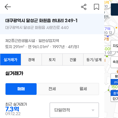
3.55억
'10. 10
대구광역시 달성군 화원읍 천내리 249-1
대구광역시 달성군 화원읍 사문진로 440
7억
'20. 12
제2종근린생활시설 · 일반상업지역
지
토지
291m²
· 연
961.01m²
· 1997년 · 4F/B1
1,400만
'21. 03
실거래가
경매
토지
건물
등기/설계
측
'
실거래가
평
m
15
매매
전세
월세
'12. 
총
단
최근 실거래가
7.3억
단일면적
09.12.22