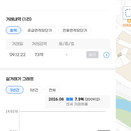
거래내역
(1건)
총액
공급면적당단가
전용면적당단가
거래일
거래금액
동/층/호
'09.12.22
7.3억
-
등기
실거래가 그래프
3년간
1년간
전체
2026.08
매매
7.3억
(2009.12)
전세 거래없음
14.61억