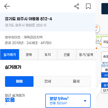
경기도 파주시 야동동 812-4
경기도 파주시 평화로 250-5
3.4억
68m²
31.93억
청우하이츠 · 계획관리지역
'26.08.04
지
준공 2018년 · 24세대 · 4F/B0
실거래가
경매
토지
건물
등기/설계
측
실거래가
평
m
매매
전세
월세
총
단
최근 실거래가
분양
59m²
없음
전용
50.1m²
-