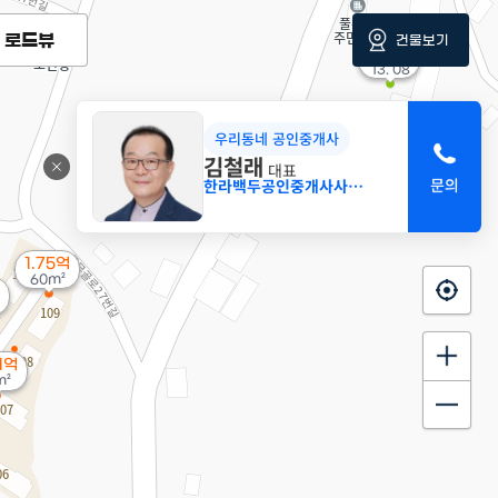
로드뷰
건물보기
6억
'13. 08
우리동네 공인중개사
김철래
대표
한라백두공인중개사사무소
1.75억
60m²
11억
m²