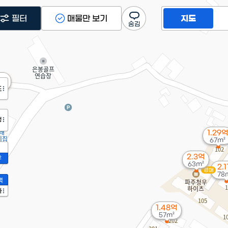
필터
매물만 보기
지도
.
도
정
1.29억
67m²
2.3억
2
63m²
2.
경매
78
액
가
1.48억
57m²