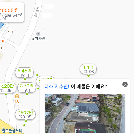
 4800만원
²
/
전용
54m²
 01
1.4억
5.46억
'21. 08
'19. 11
2.33억
'26. 05
디스코 추천!
이 매물은 어때요?
3.79억
4,620만
1.28억
'19. 11
'12. 05
'21. 08
7,502만
'23. 05