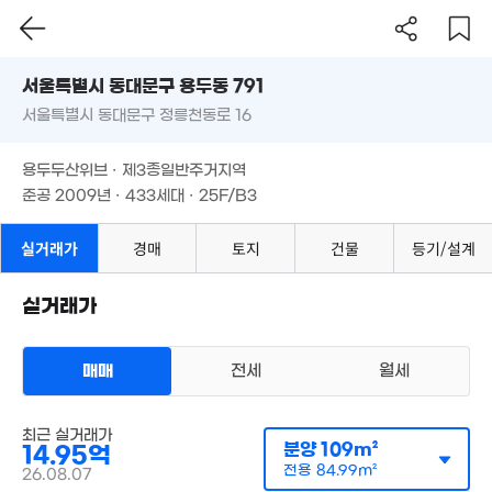
서울시 동대문구 용두동 791
서울특별시 동대문구 정릉천동로 16
도로명
서울특별시 동대문구 용두동 791
필터
매물 탐색
용두두산위브 · 제3종일반주거지역
서울특별시 동대문구 정릉천동로 16
준공 2009년 · 433세대 · 25F/B3
용두두산위브 · 제3종일반주거지역
8,00
준공 2009년 · 433세대 · 25F/B3
'14. 
실거래가
경매
토지
건물
등기/설계
실거래가
1.3억
54m²
매매
전세
월세
아파트
24.
매매 14억 9500만원
'14
실거래
최근 실거래가
공급
109m²
/
전용
85m²
분양
109m²
14.95억
계약일 '26. 08
전용
84.99m²
26.08.07