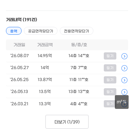
거래내역
(191건)
총액
공급면적당단가
전용면적당단가
거래일
거래금액
동/층/호
'26.08.07
14.95억
14층 14**호
등기
'26.05.27
14억
7층 7**호
등기
'26.05.25
13.87억
11층 11**호
등기
'26.05.13
13.5억
13층 13**호
등기
m²
'26.03.21
13.3억
4층 4**호
등기
30m
22.9억
20.8억
9.5억
'20. 08
더보기 (
1/39
)
14.8억
'19. 01
82m²
'14. 03