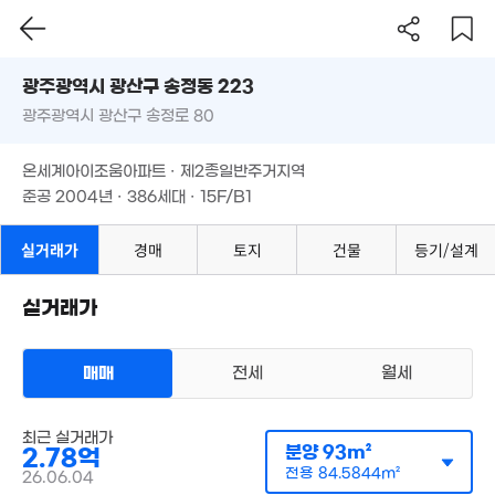
광주시 광산구 송정동 223
8,575만
'18. 06
광주광역시 광산구 송정로 80
도로명
2.78억
'20. 12
광주광역시 광산구 송정동 223
필터
매물 탐색
온세계아이조움아파트 · 제2종일반주거지역
광주광역시 광산구 송정로 80
준공 2004년 · 386세대 · 15F/B1
1.52억
60m²
1.6억
온세계아이조움아파트 · 제2종일반주거지역
6,300만
'25. 06
'20. 09
준공 2004년 · 386세대 · 15F/B1
실거래가
경매
토지
건물
등기/설계
실거래가
매매
전세
월세
아파트
최근 실거래가
매매 2억 7800만원
실거래
분양
93m²
2.78억
공급
93m²
/
전용
85m²
계약일 '26. 06
전용
84.5844m²
26.06.04