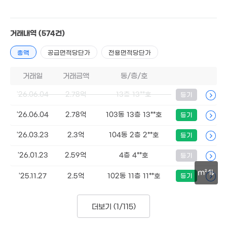
1억
'12. 05
거래내역
(574건)
총액
공급면적당단가
전용면적당단가
거래일
거래금액
동/층/호
9.79억
1.42억
'23. 10
60m²
'26.06.04
2.78억
13층 13**호
등기
2,100만
'23. 10
'26.06.04
2.78억
103동 13층 13**호
등기
'26.03.23
2.3억
104동 2층 2**호
등기
3.53억
666만
'19. 08
6. 06
'26.01.23
2.59억
4층 4**호
등기
5,530만
'06. 11
m²
'25.11.27
2.5억
102동 11층 11**호
등기
12.08억
30m
'23. 04
2.26억
더보기 (
1/115
)
85m²